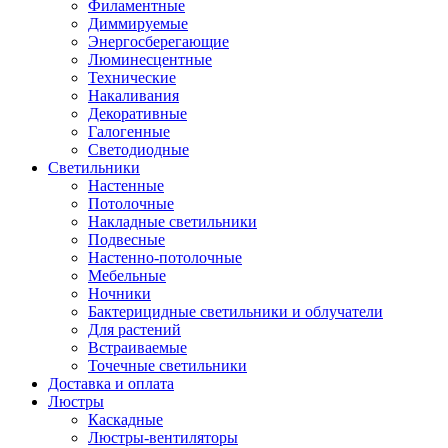
Филаментные
Диммируемые
Энергосберегающие
Люминесцентные
Технические
Накаливания
Декоративные
Галогенные
Светодиодные
Светильники
Настенные
Потолочные
Накладные светильники
Подвесные
Настенно-потолочные
Мебельные
Ночники
Бактерицидные светильники и облучатели
Для растений
Встраиваемые
Точечные светильники
Доставка и оплата
Люстры
Каскадные
Люстры-вентиляторы