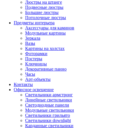
Люстры на штанге
Подвесные люстры
Большие люстры
Потолочные люстры
Предметы интерьера
Аксессуары для каминов
Модульные картины
Зеркала
Вазы
Картины на холстах
Фоторамки
Постеры
Ключницы
Декоративные панно
Часы
Арт-объекты
Контакты
Офисное освещение
Светильники армстронг
Линейные светильники
Светодиодные панели
Модульные светильники
Светильники грильято
Светильники downlight
Карданные светильники