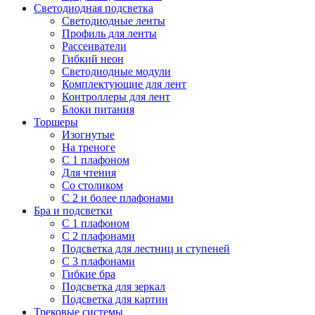
Светодиодная подсветка
Светодиодные ленты
Профиль для ленты
Рассеиватели
Гибкий неон
Светодиодные модули
Комплектующие для лент
Контроллеры для лент
Блоки питания
Торшеры
Изогнутые
На треноге
С 1 плафоном
Для чтения
Со столиком
С 2 и более плафонами
Бра и подсветки
С 1 плафоном
С 2 плафонами
Подсветка для лестниц и ступеней
С 3 плафонами
Гибкие бра
Подсветка для зеркал
Подсветка для картин
Трековые системы