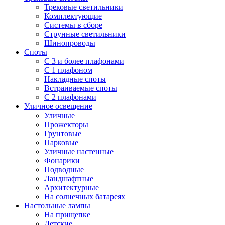
Трековые светильники
Комплектующие
Системы в сборе
Струнные светильники
Шинопроводы
Споты
С 3 и более плафонами
С 1 плафоном
Накладные споты
Встраиваемые споты
С 2 плафонами
Уличное освещение
Уличные
Прожекторы
Грунтовые
Парковые
Уличные настенные
Фонарики
Подводные
Ландшафтные
Архитектурные
На солнечных батареях
Настольные лампы
На прищепке
Детские