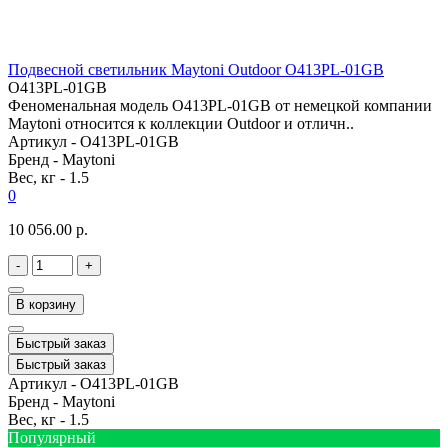
Подвесной светильник Maytoni Outdoor O413PL-01GB
O413PL-01GB
Феноменальная модель O413PL-01GB от немецкой компании
Maytoni относится к коллекции Outdoor и отличн..
Артикул -
O413PL-01GB
Бренд -
Maytoni
Вес, кг -
1.5
0
10 056.00 р.
-
+
В корзину
Быстрый заказ
Быстрый заказ
Артикул -
O413PL-01GB
Бренд -
Maytoni
Вес, кг -
1.5
Популярный