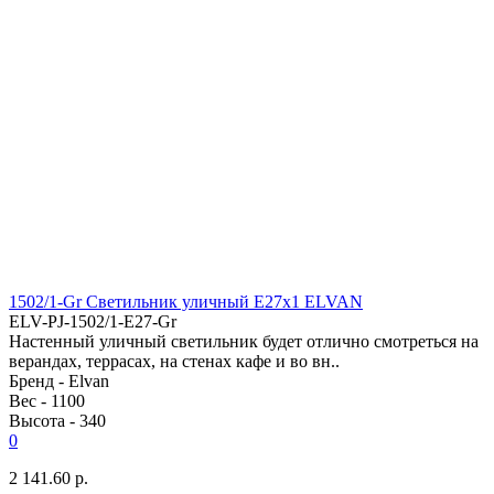
1502/1-Gr Светильник уличный E27x1 ELVAN
ELV-PJ-1502/1-E27-Gr
Настенный уличный светильник будет отлично смотреться на
верандах, террасах, на стенах кафе и во вн..
Бренд -
Elvan
Вес -
1100
Высота -
340
0
2 141.60 р.