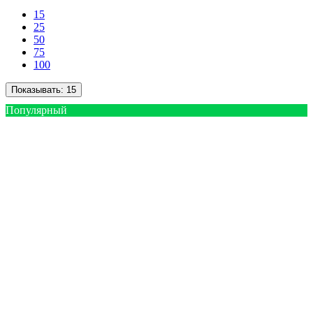
15
25
50
75
100
Показывать:
15
Популярный