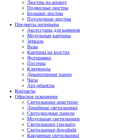
Люстры на штанге
Подвесные люстры
Большие люстры
Потолочные люстры
Предметы интерьера
Аксессуары для каминов
Модульные картины
Зеркала
Вазы
Картины на холстах
Фоторамки
Постеры
Ключницы
Декоративные панно
Часы
Арт-объекты
Контакты
Офисное освещение
Светильники армстронг
Линейные светильники
Светодиодные панели
Модульные светильники
Светильники грильято
Светильники downlight
Карданные светильники