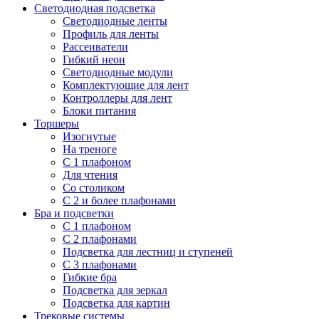
Светодиодная подсветка
Светодиодные ленты
Профиль для ленты
Рассеиватели
Гибкий неон
Светодиодные модули
Комплектующие для лент
Контроллеры для лент
Блоки питания
Торшеры
Изогнутые
На треноге
С 1 плафоном
Для чтения
Со столиком
С 2 и более плафонами
Бра и подсветки
С 1 плафоном
С 2 плафонами
Подсветка для лестниц и ступеней
С 3 плафонами
Гибкие бра
Подсветка для зеркал
Подсветка для картин
Трековые системы