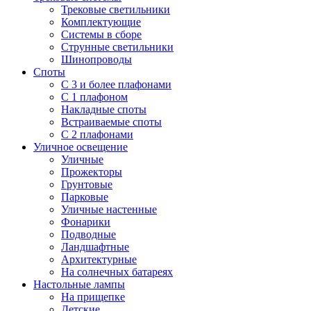
Трековые светильники
Комплектующие
Системы в сборе
Струнные светильники
Шинопроводы
Споты
С 3 и более плафонами
С 1 плафоном
Накладные споты
Встраиваемые споты
С 2 плафонами
Уличное освещение
Уличные
Прожекторы
Грунтовые
Парковые
Уличные настенные
Фонарики
Подводные
Ландшафтные
Архитектурные
На солнечных батареях
Настольные лампы
На прищепке
Детские