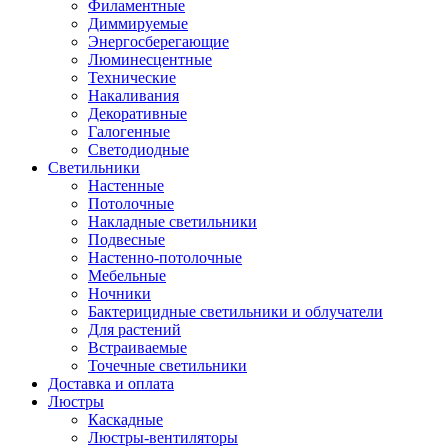
Филаментные
Диммируемые
Энергосберегающие
Люминесцентные
Технические
Накаливания
Декоративные
Галогенные
Светодиодные
Светильники
Настенные
Потолочные
Накладные светильники
Подвесные
Настенно-потолочные
Мебельные
Ночники
Бактерицидные светильники и облучатели
Для растений
Встраиваемые
Точечные светильники
Доставка и оплата
Люстры
Каскадные
Люстры-вентиляторы