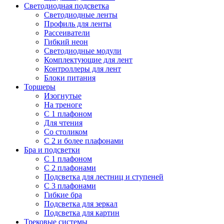
Светодиодная подсветка
Светодиодные ленты
Профиль для ленты
Рассеиватели
Гибкий неон
Светодиодные модули
Комплектующие для лент
Контроллеры для лент
Блоки питания
Торшеры
Изогнутые
На треноге
С 1 плафоном
Для чтения
Со столиком
С 2 и более плафонами
Бра и подсветки
С 1 плафоном
С 2 плафонами
Подсветка для лестниц и ступеней
С 3 плафонами
Гибкие бра
Подсветка для зеркал
Подсветка для картин
Трековые системы