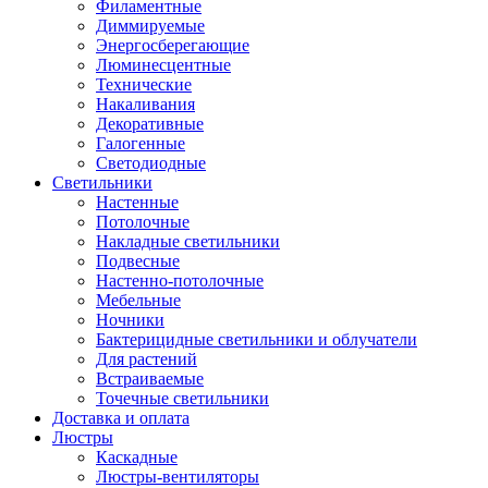
Филаментные
Диммируемые
Энергосберегающие
Люминесцентные
Технические
Накаливания
Декоративные
Галогенные
Светодиодные
Светильники
Настенные
Потолочные
Накладные светильники
Подвесные
Настенно-потолочные
Мебельные
Ночники
Бактерицидные светильники и облучатели
Для растений
Встраиваемые
Точечные светильники
Доставка и оплата
Люстры
Каскадные
Люстры-вентиляторы