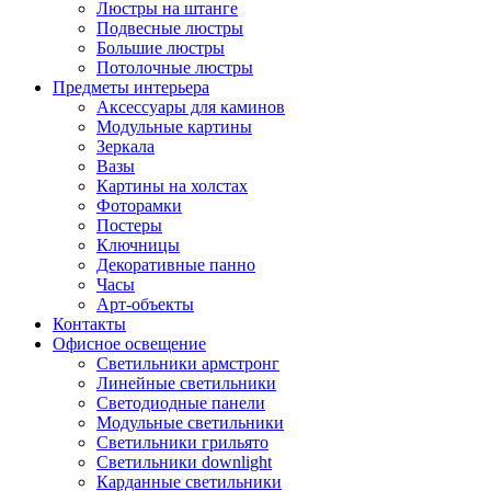
Люстры на штанге
Подвесные люстры
Большие люстры
Потолочные люстры
Предметы интерьера
Аксессуары для каминов
Модульные картины
Зеркала
Вазы
Картины на холстах
Фоторамки
Постеры
Ключницы
Декоративные панно
Часы
Арт-объекты
Контакты
Офисное освещение
Светильники армстронг
Линейные светильники
Светодиодные панели
Модульные светильники
Светильники грильято
Светильники downlight
Карданные светильники