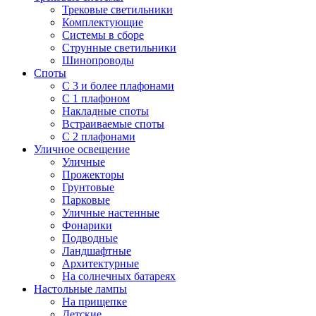
Трековые светильники
Комплектующие
Системы в сборе
Струнные светильники
Шинопроводы
Споты
С 3 и более плафонами
С 1 плафоном
Накладные споты
Встраиваемые споты
С 2 плафонами
Уличное освещение
Уличные
Прожекторы
Грунтовые
Парковые
Уличные настенные
Фонарики
Подводные
Ландшафтные
Архитектурные
На солнечных батареях
Настольные лампы
На прищепке
Детские