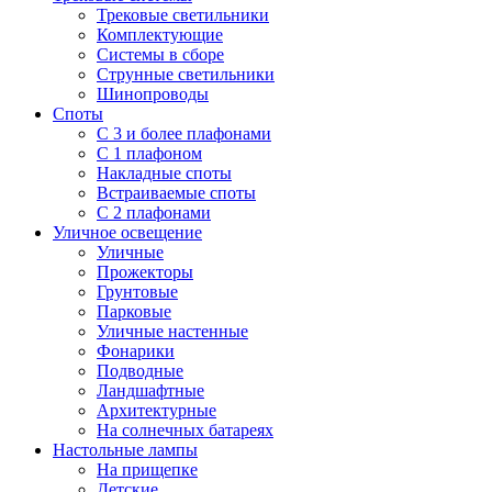
Трековые светильники
Комплектующие
Системы в сборе
Струнные светильники
Шинопроводы
Споты
С 3 и более плафонами
С 1 плафоном
Накладные споты
Встраиваемые споты
С 2 плафонами
Уличное освещение
Уличные
Прожекторы
Грунтовые
Парковые
Уличные настенные
Фонарики
Подводные
Ландшафтные
Архитектурные
На солнечных батареях
Настольные лампы
На прищепке
Детские