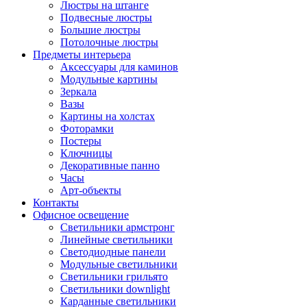
Люстры на штанге
Подвесные люстры
Большие люстры
Потолочные люстры
Предметы интерьера
Аксессуары для каминов
Модульные картины
Зеркала
Вазы
Картины на холстах
Фоторамки
Постеры
Ключницы
Декоративные панно
Часы
Арт-объекты
Контакты
Офисное освещение
Светильники армстронг
Линейные светильники
Светодиодные панели
Модульные светильники
Светильники грильято
Светильники downlight
Карданные светильники