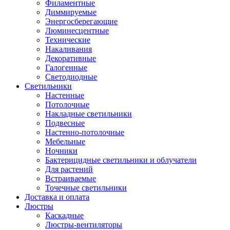
Филаментные
Диммируемые
Энергосберегающие
Люминесцентные
Технические
Накаливания
Декоративные
Галогенные
Светодиодные
Светильники
Настенные
Потолочные
Накладные светильники
Подвесные
Настенно-потолочные
Мебельные
Ночники
Бактерицидные светильники и облучатели
Для растений
Встраиваемые
Точечные светильники
Доставка и оплата
Люстры
Каскадные
Люстры-вентиляторы