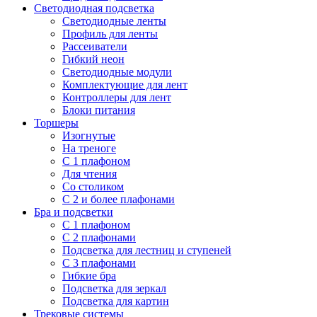
Светодиодная подсветка
Светодиодные ленты
Профиль для ленты
Рассеиватели
Гибкий неон
Светодиодные модули
Комплектующие для лент
Контроллеры для лент
Блоки питания
Торшеры
Изогнутые
На треноге
С 1 плафоном
Для чтения
Со столиком
С 2 и более плафонами
Бра и подсветки
С 1 плафоном
С 2 плафонами
Подсветка для лестниц и ступеней
С 3 плафонами
Гибкие бра
Подсветка для зеркал
Подсветка для картин
Трековые системы