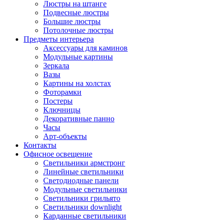
Люстры на штанге
Подвесные люстры
Большие люстры
Потолочные люстры
Предметы интерьера
Аксессуары для каминов
Модульные картины
Зеркала
Вазы
Картины на холстах
Фоторамки
Постеры
Ключницы
Декоративные панно
Часы
Арт-объекты
Контакты
Офисное освещение
Светильники армстронг
Линейные светильники
Светодиодные панели
Модульные светильники
Светильники грильято
Светильники downlight
Карданные светильники