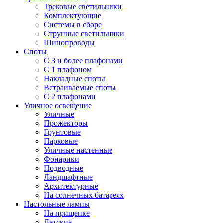
Трековые светильники
Комплектующие
Системы в сборе
Струнные светильники
Шинопроводы
Споты
С 3 и более плафонами
С 1 плафоном
Накладные споты
Встраиваемые споты
С 2 плафонами
Уличное освещение
Уличные
Прожекторы
Грунтовые
Парковые
Уличные настенные
Фонарики
Подводные
Ландшафтные
Архитектурные
На солнечных батареях
Настольные лампы
На прищепке
Детские