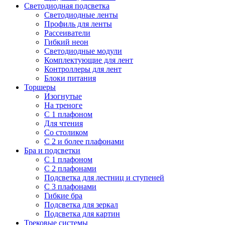
Светодиодная подсветка
Светодиодные ленты
Профиль для ленты
Рассеиватели
Гибкий неон
Светодиодные модули
Комплектующие для лент
Контроллеры для лент
Блоки питания
Торшеры
Изогнутые
На треноге
С 1 плафоном
Для чтения
Со столиком
С 2 и более плафонами
Бра и подсветки
С 1 плафоном
С 2 плафонами
Подсветка для лестниц и ступеней
С 3 плафонами
Гибкие бра
Подсветка для зеркал
Подсветка для картин
Трековые системы