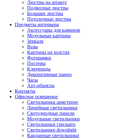
Люстры на штанге
Подвесные люстры
Большие люстры
Потолочные люстры
Предметы интерьера
Аксессуары для каминов
Модульные картины
Зеркала
Вазы
Картины на холстах
Фоторамки
Постеры
Ключницы
Декоративные панно
Часы
Арт-объекты
Контакты
Офисное освещение
Светильники армстронг
Линейные светильники
Светодиодные панели
Модульные светильники
Светильники грильято
Светильники downlight
Карданные светильники