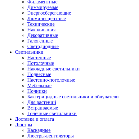
Филаментные
Диммируемые
Энергосберегающие
Люминесцентные
Технические
Накаливания
Декоративные
Галогенные
Светодиодные
Светильники
Настенные
Потолочные
Накладные светильники
Подвесные
Настенно-потолочные
Мебельные
Ночники
Бактерицидные светильники и облучатели
Для растений
Встраиваемые
Точечные светильники
Доставка и оплата
Люстры
Каскадные
Люстры-вентиляторы