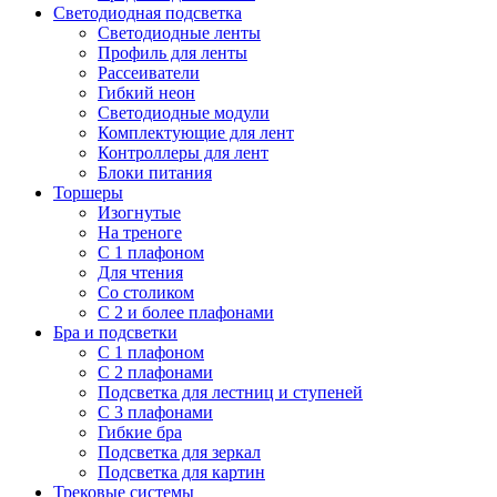
Светодиодная подсветка
Светодиодные ленты
Профиль для ленты
Рассеиватели
Гибкий неон
Светодиодные модули
Комплектующие для лент
Контроллеры для лент
Блоки питания
Торшеры
Изогнутые
На треноге
С 1 плафоном
Для чтения
Со столиком
С 2 и более плафонами
Бра и подсветки
С 1 плафоном
С 2 плафонами
Подсветка для лестниц и ступеней
С 3 плафонами
Гибкие бра
Подсветка для зеркал
Подсветка для картин
Трековые системы