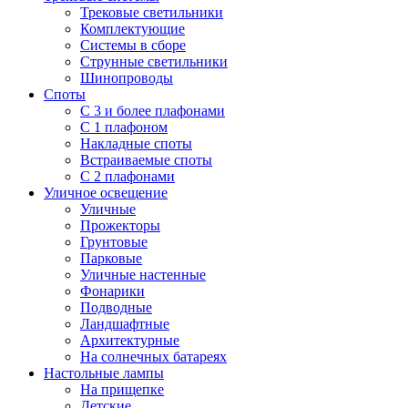
Трековые светильники
Комплектующие
Системы в сборе
Струнные светильники
Шинопроводы
Споты
С 3 и более плафонами
С 1 плафоном
Накладные споты
Встраиваемые споты
С 2 плафонами
Уличное освещение
Уличные
Прожекторы
Грунтовые
Парковые
Уличные настенные
Фонарики
Подводные
Ландшафтные
Архитектурные
На солнечных батареях
Настольные лампы
На прищепке
Детские