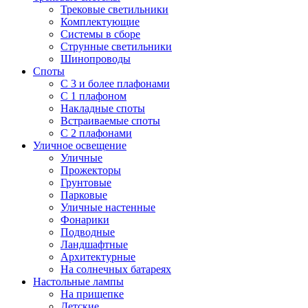
Трековые светильники
Комплектующие
Системы в сборе
Струнные светильники
Шинопроводы
Споты
С 3 и более плафонами
С 1 плафоном
Накладные споты
Встраиваемые споты
С 2 плафонами
Уличное освещение
Уличные
Прожекторы
Грунтовые
Парковые
Уличные настенные
Фонарики
Подводные
Ландшафтные
Архитектурные
На солнечных батареях
Настольные лампы
На прищепке
Детские