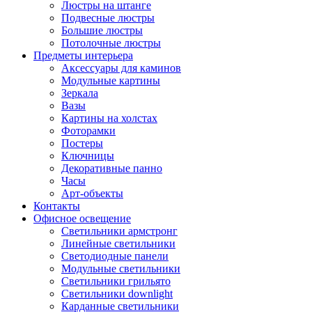
Люстры на штанге
Подвесные люстры
Большие люстры
Потолочные люстры
Предметы интерьера
Аксессуары для каминов
Модульные картины
Зеркала
Вазы
Картины на холстах
Фоторамки
Постеры
Ключницы
Декоративные панно
Часы
Арт-объекты
Контакты
Офисное освещение
Светильники армстронг
Линейные светильники
Светодиодные панели
Модульные светильники
Светильники грильято
Светильники downlight
Карданные светильники