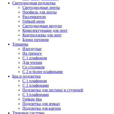
Светодиодная подсветка
Светодиодные ленты
Профиль для ленты
Рассеиватели
Гибкий неон
Светодиодные модули
Комплектующие для лент
Контроллеры для лент
Блоки питания
Торшеры
Изогнутые
На треноге
С 1 плафоном
Для чтения
Со столиком
С 2 и более плафонами
Бра и подсветки
С 1 плафоном
С 2 плафонами
Подсветка для лестниц и ступеней
С 3 плафонами
Гибкие бра
Подсветка для зеркал
Подсветка для картин
Трековые системы