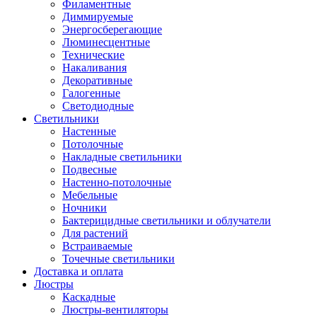
Филаментные
Диммируемые
Энергосберегающие
Люминесцентные
Технические
Накаливания
Декоративные
Галогенные
Светодиодные
Светильники
Настенные
Потолочные
Накладные светильники
Подвесные
Настенно-потолочные
Мебельные
Ночники
Бактерицидные светильники и облучатели
Для растений
Встраиваемые
Точечные светильники
Доставка и оплата
Люстры
Каскадные
Люстры-вентиляторы