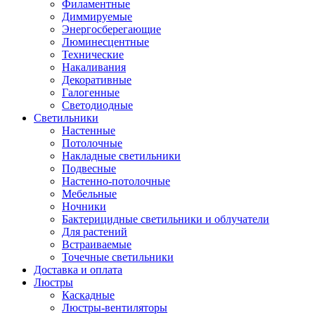
Филаментные
Диммируемые
Энергосберегающие
Люминесцентные
Технические
Накаливания
Декоративные
Галогенные
Светодиодные
Светильники
Настенные
Потолочные
Накладные светильники
Подвесные
Настенно-потолочные
Мебельные
Ночники
Бактерицидные светильники и облучатели
Для растений
Встраиваемые
Точечные светильники
Доставка и оплата
Люстры
Каскадные
Люстры-вентиляторы