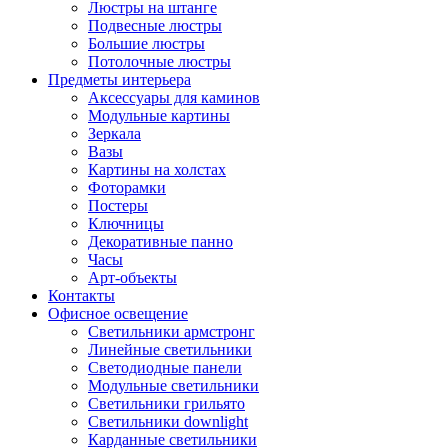
Люстры на штанге
Подвесные люстры
Большие люстры
Потолочные люстры
Предметы интерьера
Аксессуары для каминов
Модульные картины
Зеркала
Вазы
Картины на холстах
Фоторамки
Постеры
Ключницы
Декоративные панно
Часы
Арт-объекты
Контакты
Офисное освещение
Светильники армстронг
Линейные светильники
Светодиодные панели
Модульные светильники
Светильники грильято
Светильники downlight
Карданные светильники