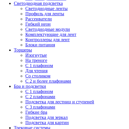
Светодиодная подсветка
Светодиодные ленты
Профиль для ленты
Рассеиватели
Гибкий неон
Светодиодные модули
Комплектующие для лент
Контроллеры для лент
Блоки питания
Торшеры
Изогнутые
На треноге
С 1 плафоном
Для чтения
Со столиком
С 2 и более плафонами
Бра и подсветки
С 1 плафоном
С 2 плафонами
Подсветка для лестниц и ступеней
С 3 плафонами
Гибкие бра
Подсветка для зеркал
Подсветка для картин
Трековые системы