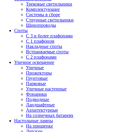
Трековые светильники
Комплектующие
Системы в сборе
Струнные светильники
Шинопроводы
Споты
С 3 и более плафонами
С 1 плафоном
Накладные споты
Встраиваемые споты
С 2 плафонами
Уличное освещение
Уличные
Прожекторы
Грунтовые
Парковые
Уличные настенные
Фонарики
Подводные
Ландшафтные
Архитектурные
На солнечных батареях
Настольные лампы
На прищепке
Детские