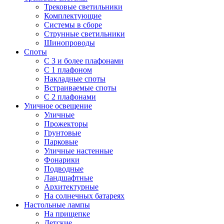
Трековые светильники
Комплектующие
Системы в сборе
Струнные светильники
Шинопроводы
Споты
С 3 и более плафонами
С 1 плафоном
Накладные споты
Встраиваемые споты
С 2 плафонами
Уличное освещение
Уличные
Прожекторы
Грунтовые
Парковые
Уличные настенные
Фонарики
Подводные
Ландшафтные
Архитектурные
На солнечных батареях
Настольные лампы
На прищепке
Детские