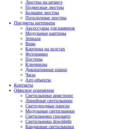
Люстры на штанге
Подвесные люстры
Большие люстры
Потолочные люстры
Предметы интерьера
Аксессуары для каминов
Модульные картины
Зеркала
Вазы
Картины на холстах
Фоторамки
Постеры
Ключницы
Декоративные панно
Часы
Арт-объекты
Контакты
Офисное освещение
Светильники армстронг
Линейные светильники
Светодиодные панели
Модульные светильники
Светильники грильято
Светильники downlight
Карданные светильники