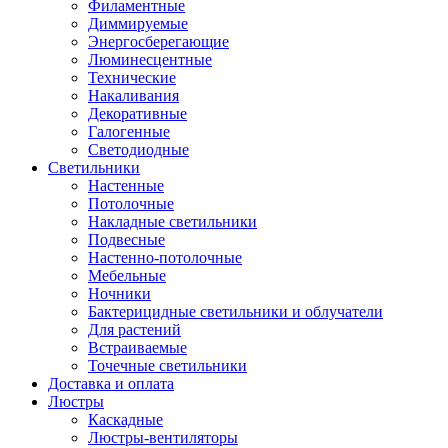
Филаментные
Диммируемые
Энергосберегающие
Люминесцентные
Технические
Накаливания
Декоративные
Галогенные
Светодиодные
Светильники
Настенные
Потолочные
Накладные светильники
Подвесные
Настенно-потолочные
Мебельные
Ночники
Бактерицидные светильники и облучатели
Для растений
Встраиваемые
Точечные светильники
Доставка и оплата
Люстры
Каскадные
Люстры-вентиляторы