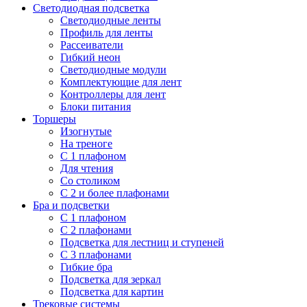
Светодиодная подсветка
Светодиодные ленты
Профиль для ленты
Рассеиватели
Гибкий неон
Светодиодные модули
Комплектующие для лент
Контроллеры для лент
Блоки питания
Торшеры
Изогнутые
На треноге
С 1 плафоном
Для чтения
Со столиком
С 2 и более плафонами
Бра и подсветки
С 1 плафоном
С 2 плафонами
Подсветка для лестниц и ступеней
С 3 плафонами
Гибкие бра
Подсветка для зеркал
Подсветка для картин
Трековые системы