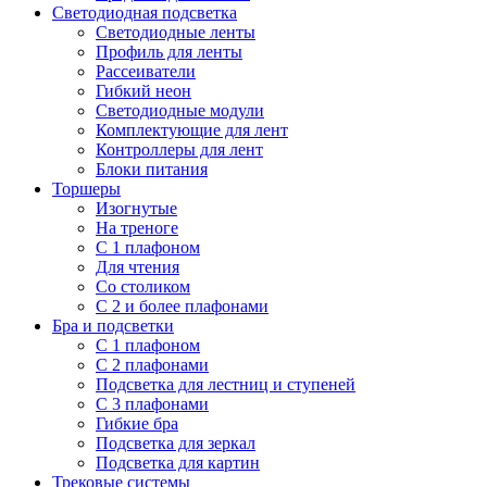
Светодиодная подсветка
Светодиодные ленты
Профиль для ленты
Рассеиватели
Гибкий неон
Светодиодные модули
Комплектующие для лент
Контроллеры для лент
Блоки питания
Торшеры
Изогнутые
На треноге
С 1 плафоном
Для чтения
Со столиком
С 2 и более плафонами
Бра и подсветки
С 1 плафоном
С 2 плафонами
Подсветка для лестниц и ступеней
С 3 плафонами
Гибкие бра
Подсветка для зеркал
Подсветка для картин
Трековые системы