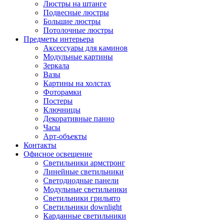
Люстры на штанге
Подвесные люстры
Большие люстры
Потолочные люстры
Предметы интерьера
Аксессуары для каминов
Модульные картины
Зеркала
Вазы
Картины на холстах
Фоторамки
Постеры
Ключницы
Декоративные панно
Часы
Арт-объекты
Контакты
Офисное освещение
Светильники армстронг
Линейные светильники
Светодиодные панели
Модульные светильники
Светильники грильято
Светильники downlight
Карданные светильники