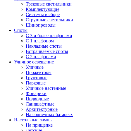
Трековые светильники
Комплектующие
Системы в сборе
Струнные светильники
Шинопроводы
Споты
С 3 и более плафонами
С 1 плафоном
Накладные споты
Встраиваемые споты
С 2 плафонами
Уличное освещение
Уличные
Прожекторы
Грунтовые
Парковые
Уличные настенные
Фонарики
Подводные
Ландшафтные
Архитектурные
На солнечных батареях
Настольные лампы
На прищепке
Детские