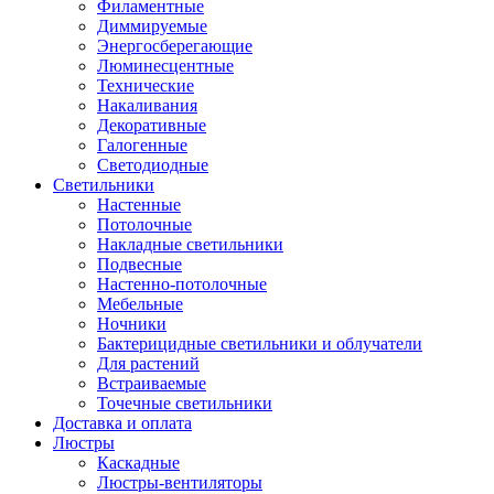
Филаментные
Диммируемые
Энергосберегающие
Люминесцентные
Технические
Накаливания
Декоративные
Галогенные
Светодиодные
Светильники
Настенные
Потолочные
Накладные светильники
Подвесные
Настенно-потолочные
Мебельные
Ночники
Бактерицидные светильники и облучатели
Для растений
Встраиваемые
Точечные светильники
Доставка и оплата
Люстры
Каскадные
Люстры-вентиляторы