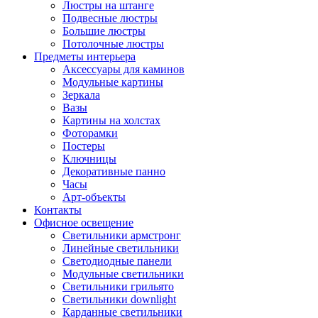
Люстры на штанге
Подвесные люстры
Большие люстры
Потолочные люстры
Предметы интерьера
Аксессуары для каминов
Модульные картины
Зеркала
Вазы
Картины на холстах
Фоторамки
Постеры
Ключницы
Декоративные панно
Часы
Арт-объекты
Контакты
Офисное освещение
Светильники армстронг
Линейные светильники
Светодиодные панели
Модульные светильники
Светильники грильято
Светильники downlight
Карданные светильники