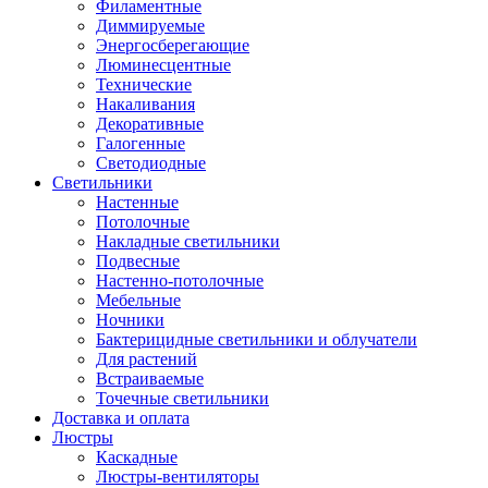
Филаментные
Диммируемые
Энергосберегающие
Люминесцентные
Технические
Накаливания
Декоративные
Галогенные
Светодиодные
Светильники
Настенные
Потолочные
Накладные светильники
Подвесные
Настенно-потолочные
Мебельные
Ночники
Бактерицидные светильники и облучатели
Для растений
Встраиваемые
Точечные светильники
Доставка и оплата
Люстры
Каскадные
Люстры-вентиляторы