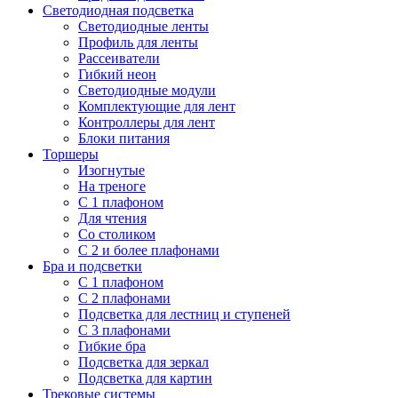
Светодиодная подсветка
Светодиодные ленты
Профиль для ленты
Рассеиватели
Гибкий неон
Светодиодные модули
Комплектующие для лент
Контроллеры для лент
Блоки питания
Торшеры
Изогнутые
На треноге
С 1 плафоном
Для чтения
Со столиком
С 2 и более плафонами
Бра и подсветки
С 1 плафоном
С 2 плафонами
Подсветка для лестниц и ступеней
С 3 плафонами
Гибкие бра
Подсветка для зеркал
Подсветка для картин
Трековые системы