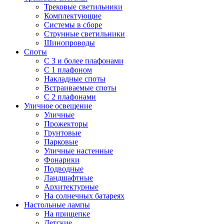
Трековые светильники
Комплектующие
Системы в сборе
Струнные светильники
Шинопроводы
Споты
С 3 и более плафонами
С 1 плафоном
Накладные споты
Встраиваемые споты
С 2 плафонами
Уличное освещение
Уличные
Прожекторы
Грунтовые
Парковые
Уличные настенные
Фонарики
Подводные
Ландшафтные
Архитектурные
На солнечных батареях
Настольные лампы
На прищепке
Детские