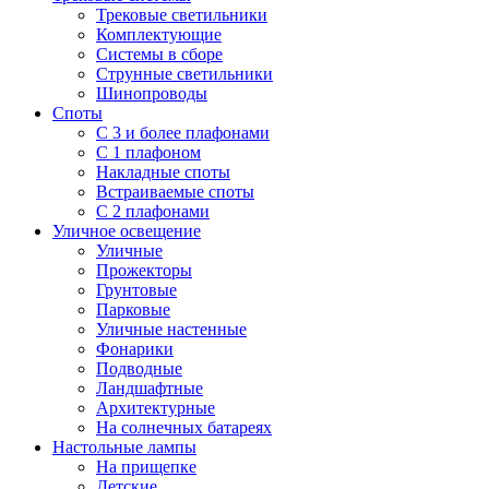
Трековые светильники
Комплектующие
Системы в сборе
Струнные светильники
Шинопроводы
Споты
С 3 и более плафонами
С 1 плафоном
Накладные споты
Встраиваемые споты
С 2 плафонами
Уличное освещение
Уличные
Прожекторы
Грунтовые
Парковые
Уличные настенные
Фонарики
Подводные
Ландшафтные
Архитектурные
На солнечных батареях
Настольные лампы
На прищепке
Детские