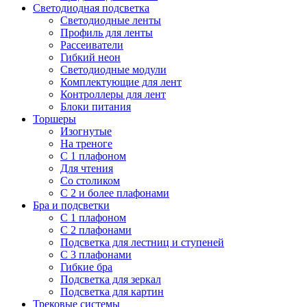
Светодиодная подсветка
Светодиодные ленты
Профиль для ленты
Рассеиватели
Гибкий неон
Светодиодные модули
Комплектующие для лент
Контроллеры для лент
Блоки питания
Торшеры
Изогнутые
На треноге
С 1 плафоном
Для чтения
Со столиком
С 2 и более плафонами
Бра и подсветки
С 1 плафоном
С 2 плафонами
Подсветка для лестниц и ступеней
С 3 плафонами
Гибкие бра
Подсветка для зеркал
Подсветка для картин
Трековые системы