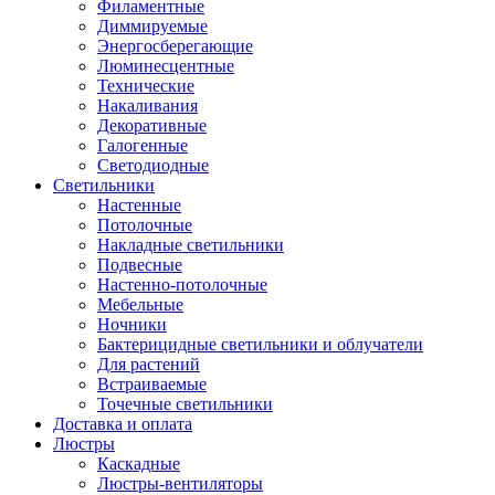
Филаментные
Диммируемые
Энергосберегающие
Люминесцентные
Технические
Накаливания
Декоративные
Галогенные
Светодиодные
Светильники
Настенные
Потолочные
Накладные светильники
Подвесные
Настенно-потолочные
Мебельные
Ночники
Бактерицидные светильники и облучатели
Для растений
Встраиваемые
Точечные светильники
Доставка и оплата
Люстры
Каскадные
Люстры-вентиляторы