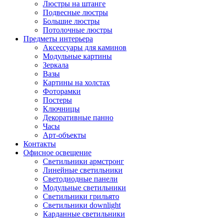
Люстры на штанге
Подвесные люстры
Большие люстры
Потолочные люстры
Предметы интерьера
Аксессуары для каминов
Модульные картины
Зеркала
Вазы
Картины на холстах
Фоторамки
Постеры
Ключницы
Декоративные панно
Часы
Арт-объекты
Контакты
Офисное освещение
Светильники армстронг
Линейные светильники
Светодиодные панели
Модульные светильники
Светильники грильято
Светильники downlight
Карданные светильники