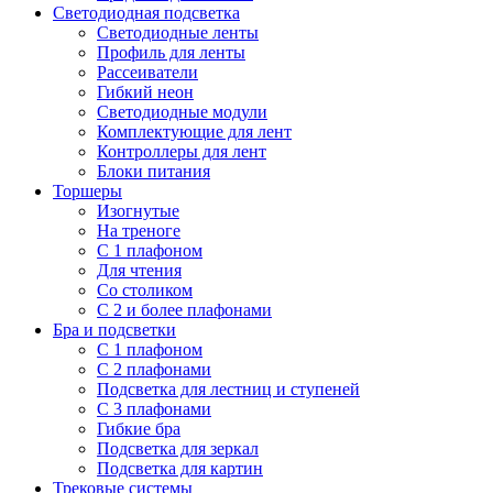
Светодиодная подсветка
Светодиодные ленты
Профиль для ленты
Рассеиватели
Гибкий неон
Светодиодные модули
Комплектующие для лент
Контроллеры для лент
Блоки питания
Торшеры
Изогнутые
На треноге
С 1 плафоном
Для чтения
Со столиком
С 2 и более плафонами
Бра и подсветки
С 1 плафоном
С 2 плафонами
Подсветка для лестниц и ступеней
С 3 плафонами
Гибкие бра
Подсветка для зеркал
Подсветка для картин
Трековые системы