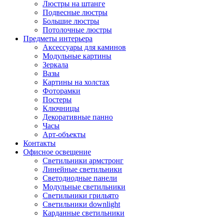
Люстры на штанге
Подвесные люстры
Большие люстры
Потолочные люстры
Предметы интерьера
Аксессуары для каминов
Модульные картины
Зеркала
Вазы
Картины на холстах
Фоторамки
Постеры
Ключницы
Декоративные панно
Часы
Арт-объекты
Контакты
Офисное освещение
Светильники армстронг
Линейные светильники
Светодиодные панели
Модульные светильники
Светильники грильято
Светильники downlight
Карданные светильники