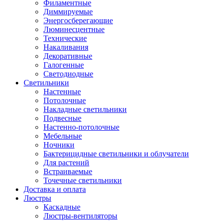
Филаментные
Диммируемые
Энергосберегающие
Люминесцентные
Технические
Накаливания
Декоративные
Галогенные
Светодиодные
Светильники
Настенные
Потолочные
Накладные светильники
Подвесные
Настенно-потолочные
Мебельные
Ночники
Бактерицидные светильники и облучатели
Для растений
Встраиваемые
Точечные светильники
Доставка и оплата
Люстры
Каскадные
Люстры-вентиляторы