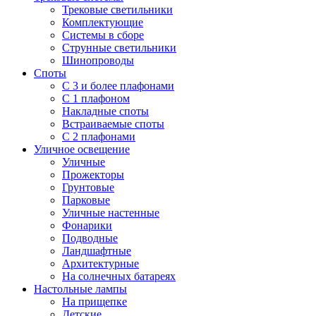
Трековые светильники
Комплектующие
Системы в сборе
Струнные светильники
Шинопроводы
Споты
С 3 и более плафонами
С 1 плафоном
Накладные споты
Встраиваемые споты
С 2 плафонами
Уличное освещение
Уличные
Прожекторы
Грунтовые
Парковые
Уличные настенные
Фонарики
Подводные
Ландшафтные
Архитектурные
На солнечных батареях
Настольные лампы
На прищепке
Детские