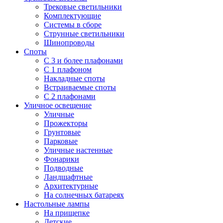
Трековые светильники
Комплектующие
Системы в сборе
Струнные светильники
Шинопроводы
Споты
С 3 и более плафонами
С 1 плафоном
Накладные споты
Встраиваемые споты
С 2 плафонами
Уличное освещение
Уличные
Прожекторы
Грунтовые
Парковые
Уличные настенные
Фонарики
Подводные
Ландшафтные
Архитектурные
На солнечных батареях
Настольные лампы
На прищепке
Детские