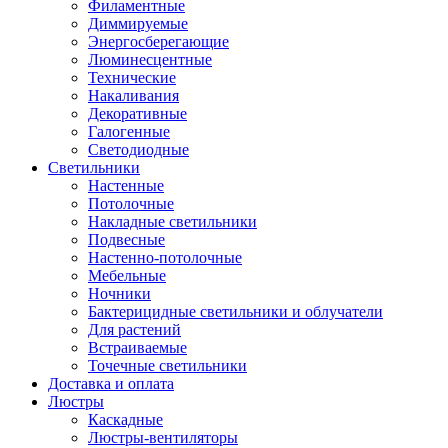
Филаментные
Диммируемые
Энергосберегающие
Люминесцентные
Технические
Накаливания
Декоративные
Галогенные
Светодиодные
Светильники
Настенные
Потолочные
Накладные светильники
Подвесные
Настенно-потолочные
Мебельные
Ночники
Бактерицидные светильники и облучатели
Для растений
Встраиваемые
Точечные светильники
Доставка и оплата
Люстры
Каскадные
Люстры-вентиляторы