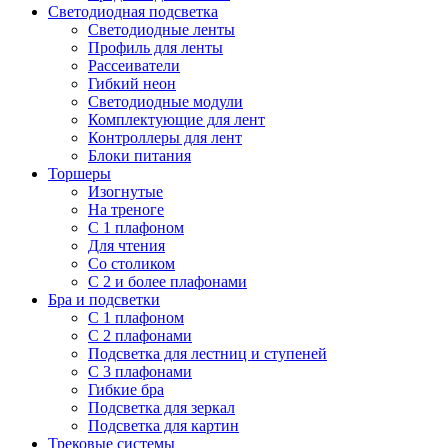
Светодиодная подсветка
Светодиодные ленты
Профиль для ленты
Рассеиватели
Гибкий неон
Светодиодные модули
Комплектующие для лент
Контроллеры для лент
Блоки питания
Торшеры
Изогнутые
На треноге
С 1 плафоном
Для чтения
Со столиком
С 2 и более плафонами
Бра и подсветки
С 1 плафоном
С 2 плафонами
Подсветка для лестниц и ступеней
С 3 плафонами
Гибкие бра
Подсветка для зеркал
Подсветка для картин
Трековые системы