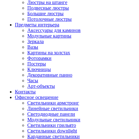
Люстры на штанге
Подвесные люстры
Большие люстры
Потолочные люстры
Предметы интерьера
Аксессуары для каминов
Модульные картины
Зеркала
Вазы
Картины на холстах
Фоторамки
Постеры
Ключницы
Декоративные панно
Часы
Арт-объекты
Контакты
Офисное освещение
Светильники армстронг
Линейные светильники
Светодиодные панели
Модульные светильники
Светильники грильято
Светильники downlight
Карданные светильники