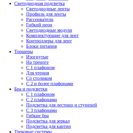
Светодиодная подсветка
Светодиодные ленты
Профиль для ленты
Рассеиватели
Гибкий неон
Светодиодные модули
Комплектующие для лент
Контроллеры для лент
Блоки питания
Торшеры
Изогнутые
На треноге
С 1 плафоном
Для чтения
Со столиком
С 2 и более плафонами
Бра и подсветки
С 1 плафоном
С 2 плафонами
Подсветка для лестниц и ступеней
С 3 плафонами
Гибкие бра
Подсветка для зеркал
Подсветка для картин
Трековые системы