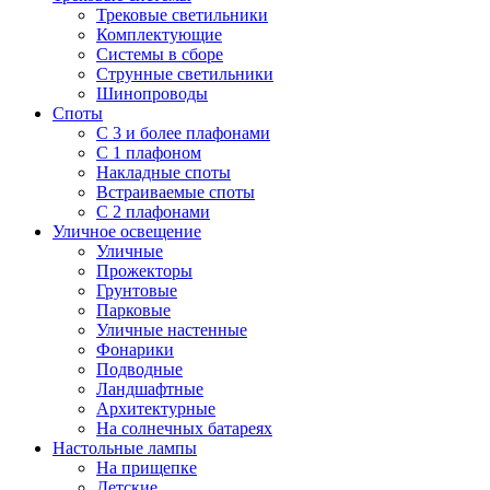
Трековые светильники
Комплектующие
Системы в сборе
Струнные светильники
Шинопроводы
Споты
С 3 и более плафонами
С 1 плафоном
Накладные споты
Встраиваемые споты
С 2 плафонами
Уличное освещение
Уличные
Прожекторы
Грунтовые
Парковые
Уличные настенные
Фонарики
Подводные
Ландшафтные
Архитектурные
На солнечных батареях
Настольные лампы
На прищепке
Детские