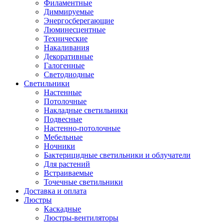
Филаментные
Диммируемые
Энергосберегающие
Люминесцентные
Технические
Накаливания
Декоративные
Галогенные
Светодиодные
Светильники
Настенные
Потолочные
Накладные светильники
Подвесные
Настенно-потолочные
Мебельные
Ночники
Бактерицидные светильники и облучатели
Для растений
Встраиваемые
Точечные светильники
Доставка и оплата
Люстры
Каскадные
Люстры-вентиляторы