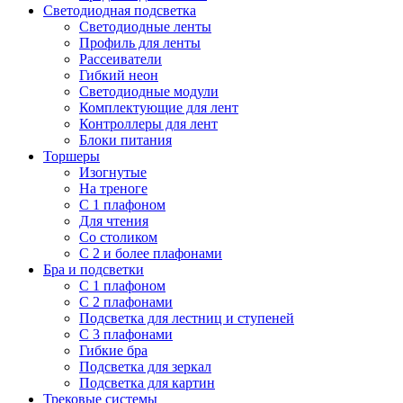
Светодиодная подсветка
Светодиодные ленты
Профиль для ленты
Рассеиватели
Гибкий неон
Светодиодные модули
Комплектующие для лент
Контроллеры для лент
Блоки питания
Торшеры
Изогнутые
На треноге
С 1 плафоном
Для чтения
Со столиком
С 2 и более плафонами
Бра и подсветки
С 1 плафоном
С 2 плафонами
Подсветка для лестниц и ступеней
С 3 плафонами
Гибкие бра
Подсветка для зеркал
Подсветка для картин
Трековые системы