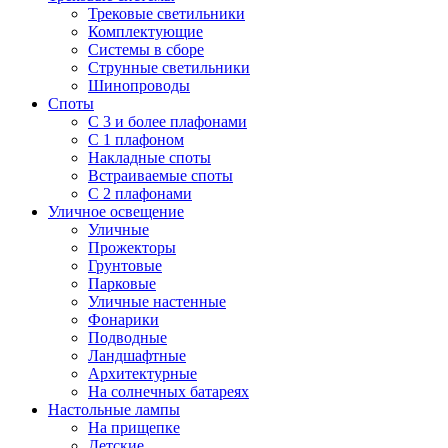
Трековые светильники
Комплектующие
Системы в сборе
Струнные светильники
Шинопроводы
Споты
С 3 и более плафонами
С 1 плафоном
Накладные споты
Встраиваемые споты
С 2 плафонами
Уличное освещение
Уличные
Прожекторы
Грунтовые
Парковые
Уличные настенные
Фонарики
Подводные
Ландшафтные
Архитектурные
На солнечных батареях
Настольные лампы
На прищепке
Детские