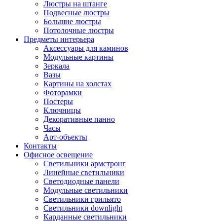
Люстры на штанге
Подвесные люстры
Большие люстры
Потолочные люстры
Предметы интерьера
Аксессуары для каминов
Модульные картины
Зеркала
Вазы
Картины на холстах
Фоторамки
Постеры
Ключницы
Декоративные панно
Часы
Арт-объекты
Контакты
Офисное освещение
Светильники армстронг
Линейные светильники
Светодиодные панели
Модульные светильники
Светильники грильято
Светильники downlight
Карданные светильники