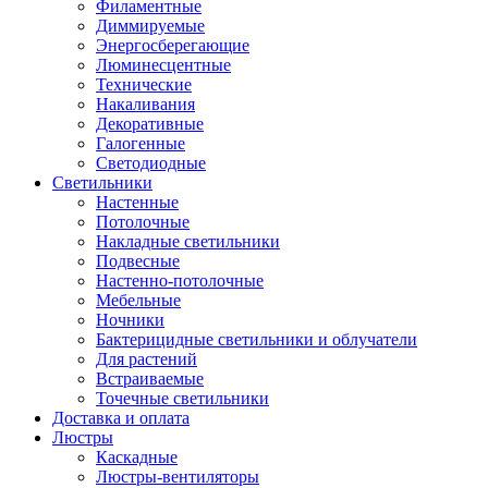
Филаментные
Диммируемые
Энергосберегающие
Люминесцентные
Технические
Накаливания
Декоративные
Галогенные
Светодиодные
Светильники
Настенные
Потолочные
Накладные светильники
Подвесные
Настенно-потолочные
Мебельные
Ночники
Бактерицидные светильники и облучатели
Для растений
Встраиваемые
Точечные светильники
Доставка и оплата
Люстры
Каскадные
Люстры-вентиляторы