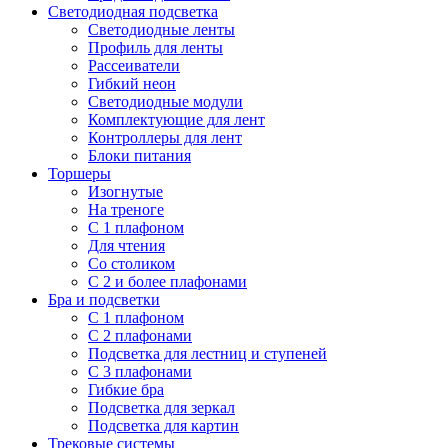
Светодиодная подсветка
Светодиодные ленты
Профиль для ленты
Рассеиватели
Гибкий неон
Светодиодные модули
Комплектующие для лент
Контроллеры для лент
Блоки питания
Торшеры
Изогнутые
На треноге
С 1 плафоном
Для чтения
Со столиком
С 2 и более плафонами
Бра и подсветки
С 1 плафоном
С 2 плафонами
Подсветка для лестниц и ступеней
С 3 плафонами
Гибкие бра
Подсветка для зеркал
Подсветка для картин
Трековые системы