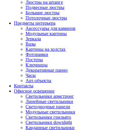
Люстры на штанге
Подвесные люстры
Большие люстры
Потолочные люстры
Предметы интерьера
Аксессуары для каминов
Модульные картины
Зеркала
Вазы
Картины на холстах
Фоторамки
Постеры
Ключницы
Декоративные панно
Часы
Арт-объекты
Контакты
Офисное освещение
Светильники армстронг
Линейные светильники
Светодиодные панели
Модульные светильники
Светильники грильято
Светильники downlight
Карданные светильники