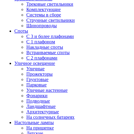
Трековые светильники
Комплектующие
Системы в сборе
Струнные светильники
Шинопроводы
Споты
С 3 и более плафонами
С 1 плафоном
Накладные споты
Встраиваемые споты
С 2 плафонами
Уличное освещение
Уличные
Прожекторы
Грунтовые
Парковые
Уличные настенные
Фонарики
Подводные
Ландшафтные
Архитектурные
На солнечных батареях
Настольные лампы
На прищепке
Детские