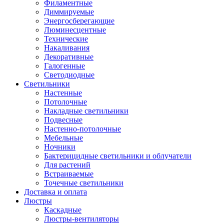
Филаментные
Диммируемые
Энергосберегающие
Люминесцентные
Технические
Накаливания
Декоративные
Галогенные
Светодиодные
Светильники
Настенные
Потолочные
Накладные светильники
Подвесные
Настенно-потолочные
Мебельные
Ночники
Бактерицидные светильники и облучатели
Для растений
Встраиваемые
Точечные светильники
Доставка и оплата
Люстры
Каскадные
Люстры-вентиляторы