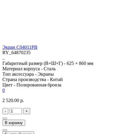
Экран C04011PB
RY_64870235
..
Габаритный размер (В×Ш×Г) -
625 × 860 мм
Материал корпуса -
Сталь
Тип аксессуара -
Экраны
Страна производства -
Китай
Цвет -
Полированная бронза
0
2 520.00 р.
-
+
В корзину