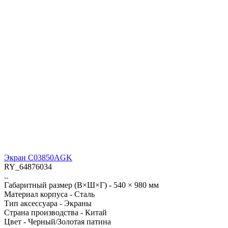
Экран C03850AGK
RY_64876034
..
Габаритный размер (В×Ш×Г) -
540 × 980 мм
Материал корпуса -
Сталь
Тип аксессуара -
Экраны
Страна производства -
Китай
Цвет -
Черный/Золотая патина