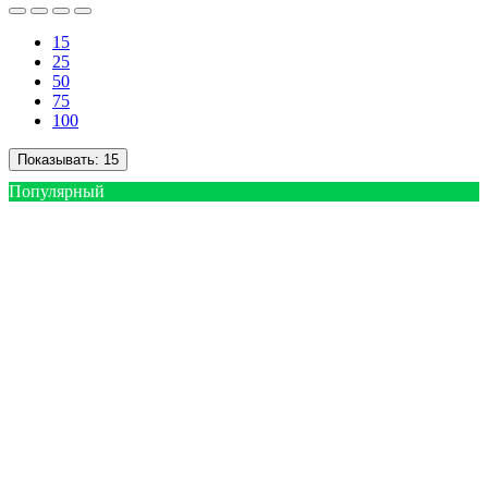
15
25
50
75
100
Показывать:
15
Популярный