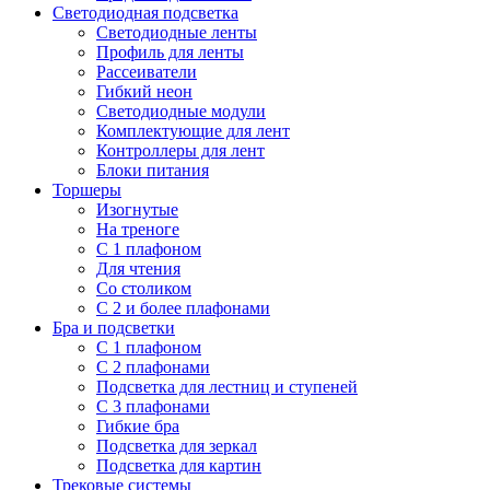
Светодиодная подсветка
Светодиодные ленты
Профиль для ленты
Рассеиватели
Гибкий неон
Светодиодные модули
Комплектующие для лент
Контроллеры для лент
Блоки питания
Торшеры
Изогнутые
На треноге
С 1 плафоном
Для чтения
Со столиком
С 2 и более плафонами
Бра и подсветки
С 1 плафоном
С 2 плафонами
Подсветка для лестниц и ступеней
С 3 плафонами
Гибкие бра
Подсветка для зеркал
Подсветка для картин
Трековые системы