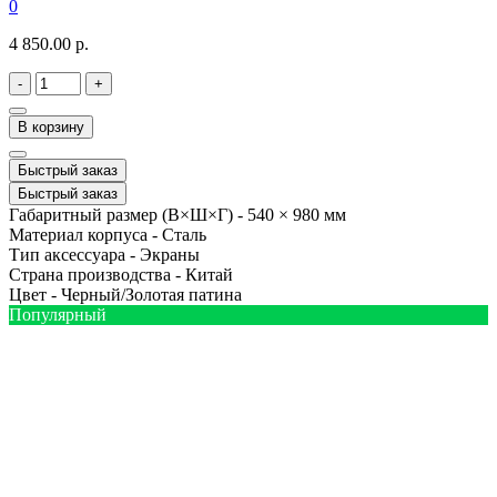
0
4 850.00 р.
-
+
В корзину
Быстрый заказ
Быстрый заказ
Габаритный размер (В×Ш×Г) -
540 × 980 мм
Материал корпуса -
Сталь
Тип аксессуара -
Экраны
Страна производства -
Китай
Цвет -
Черный/Золотая патина
Популярный