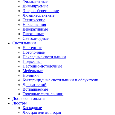
Филаментные
Диммируемые
Энергосберегающие
Люминесцентные
Технические
Накаливания
Декоративные
Галогенные
Светодиодные
Светильники
Настенные
Потолочные
Накладные светильники
Подвесные
Настенно-потолочные
Мебельные
Ночники
Бактерицидные светильники и облучатели
Для растений
Встраиваемые
Точечные светильники
Доставка и оплата
Люстры
Каскадные
Люстры-вентиляторы