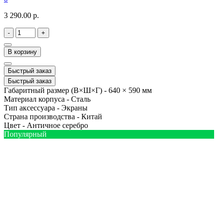
3 290.00 р.
-
+
В корзину
Быстрый заказ
Быстрый заказ
Габаритный размер (В×Ш×Г) -
640 × 590 мм
Материал корпуса -
Сталь
Тип аксессуара -
Экраны
Страна производства -
Китай
Цвет -
Античное серебро
Популярный