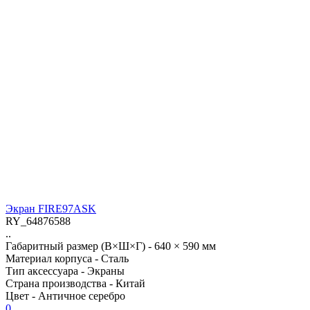
Экран FIRE97ASK
RY_64876588
..
Габаритный размер (В×Ш×Г) -
640 × 590 мм
Материал корпуса -
Сталь
Тип аксессуара -
Экраны
Страна производства -
Китай
Цвет -
Античное серебро
0