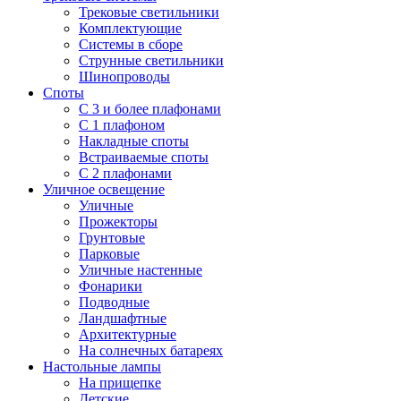
Трековые светильники
Комплектующие
Системы в сборе
Струнные светильники
Шинопроводы
Споты
С 3 и более плафонами
С 1 плафоном
Накладные споты
Встраиваемые споты
С 2 плафонами
Уличное освещение
Уличные
Прожекторы
Грунтовые
Парковые
Уличные настенные
Фонарики
Подводные
Ландшафтные
Архитектурные
На солнечных батареях
Настольные лампы
На прищепке
Детские