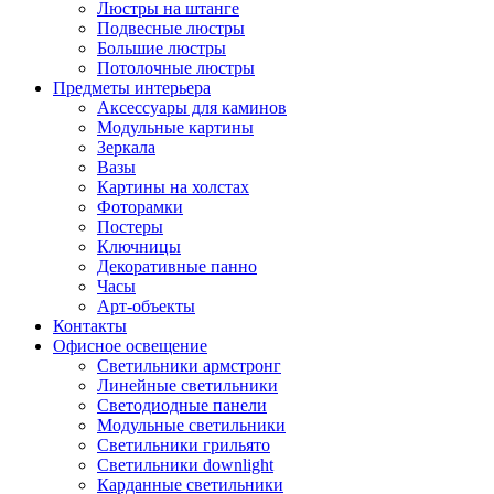
Люстры на штанге
Подвесные люстры
Большие люстры
Потолочные люстры
Предметы интерьера
Аксессуары для каминов
Модульные картины
Зеркала
Вазы
Картины на холстах
Фоторамки
Постеры
Ключницы
Декоративные панно
Часы
Арт-объекты
Контакты
Офисное освещение
Светильники армстронг
Линейные светильники
Светодиодные панели
Модульные светильники
Светильники грильято
Светильники downlight
Карданные светильники