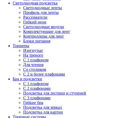
Светодиодная подсветка
Светодиодные ленты
Профиль для ленты
Рассеиватели
Гибкий неон
Светодиодные модули
Комплектующие для лент
Контроллеры для лент
Блоки питания
Торшеры
Изогнутые
На треноге
С 1 плафоном
Для чтения
Со столиком
С 2 и более плафонами
Бра и подсветки
С 1 плафоном
С 2 плафонами
Подсветка для лестниц и ступеней
С 3 плафонами
Гибкие бра
Подсветка для зеркал
Подсветка для картин
Трековые системы