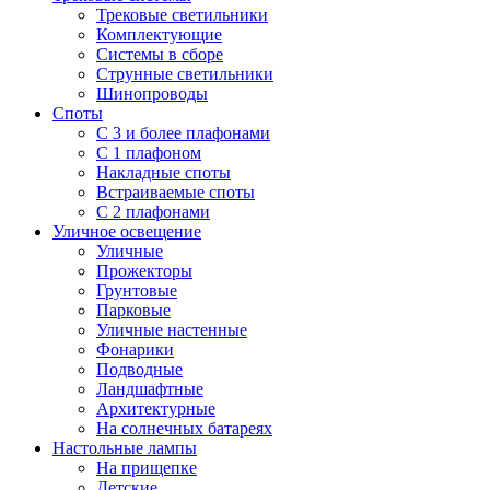
Трековые светильники
Комплектующие
Системы в сборе
Струнные светильники
Шинопроводы
Споты
С 3 и более плафонами
С 1 плафоном
Накладные споты
Встраиваемые споты
С 2 плафонами
Уличное освещение
Уличные
Прожекторы
Грунтовые
Парковые
Уличные настенные
Фонарики
Подводные
Ландшафтные
Архитектурные
На солнечных батареях
Настольные лампы
На прищепке
Детские