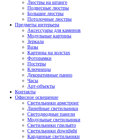
Люстры на штанге
Подвесные люстры
Большие люстры
Потолочные люстры
Предметы интерьера
Аксессуары для каминов
Модульные картины
Зеркала
Вазы
Картины на холстах
Фоторамки
Постеры
Ключницы
Декоративные панно
Часы
Арт-объекты
Контакты
Офисное освещение
Светильники армстронг
Линейные светильники
Светодиодные панели
Модульные светильники
Светильники грильято
Светильники downlight
Карданные светильники