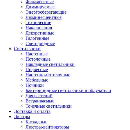
Филаментные
Диммируемые
Энергосберегающие
Люминесцентные
Технические
Накаливания
Декоративные
Галогенные
Светодиодные
Светильники
Настенные
Потолочные
Накладные светильники
Подвесные
Настенно-потолочные
Мебельные
Ночники
Бактерицидные светильники и облучатели
Для растений
Встраиваемые
Точечные светильники
Доставка и оплата
Люстры
Каскадные
Люстры-вентиляторы