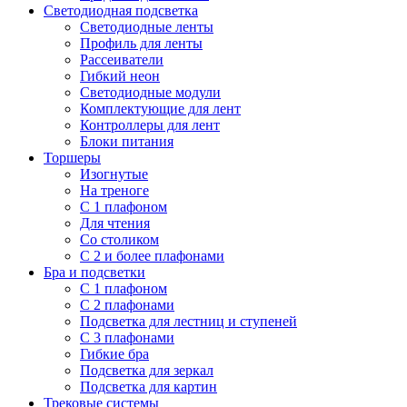
Светодиодная подсветка
Светодиодные ленты
Профиль для ленты
Рассеиватели
Гибкий неон
Светодиодные модули
Комплектующие для лент
Контроллеры для лент
Блоки питания
Торшеры
Изогнутые
На треноге
С 1 плафоном
Для чтения
Со столиком
С 2 и более плафонами
Бра и подсветки
С 1 плафоном
С 2 плафонами
Подсветка для лестниц и ступеней
С 3 плафонами
Гибкие бра
Подсветка для зеркал
Подсветка для картин
Трековые системы