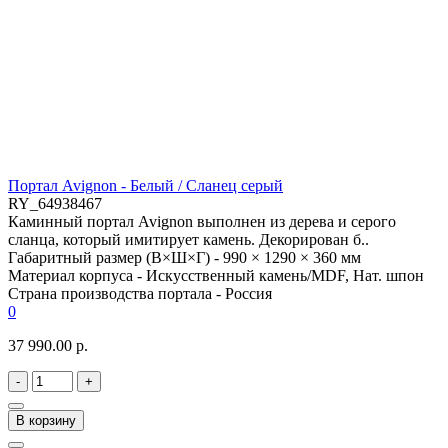
Портал Avignon - Белый / Сланец серый
RY_64938467
Каминный портал Avignon выполнен из дерева и серого
сланца, который имитирует камень. Декорирован б..
Габаритный размер (В×Ш×Г) -
990 × 1290 × 360 мм
Материал корпуса -
Искусственный камень/MDF, Нат. шпон
Страна производства портала -
Россия
0
37 990.00 р.
-
+
В корзину