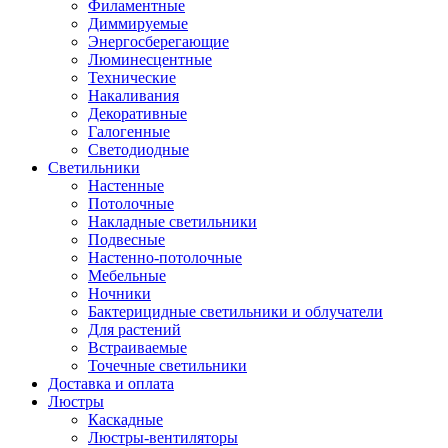
Филаментные
Диммируемые
Энергосберегающие
Люминесцентные
Технические
Накаливания
Декоративные
Галогенные
Светодиодные
Светильники
Настенные
Потолочные
Накладные светильники
Подвесные
Настенно-потолочные
Мебельные
Ночники
Бактерицидные светильники и облучатели
Для растений
Встраиваемые
Точечные светильники
Доставка и оплата
Люстры
Каскадные
Люстры-вентиляторы