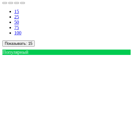
15
25
50
75
100
Показывать:
15
Популярный