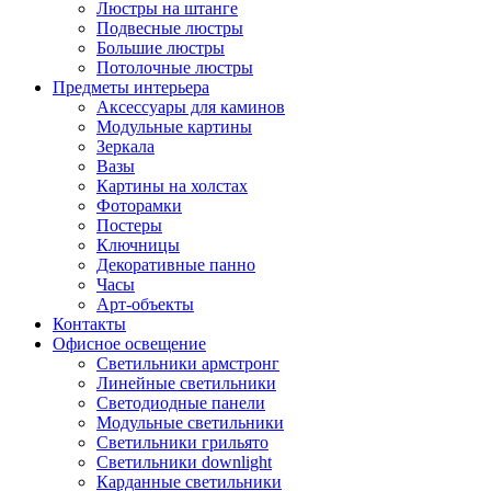
Люстры на штанге
Подвесные люстры
Большие люстры
Потолочные люстры
Предметы интерьера
Аксессуары для каминов
Модульные картины
Зеркала
Вазы
Картины на холстах
Фоторамки
Постеры
Ключницы
Декоративные панно
Часы
Арт-объекты
Контакты
Офисное освещение
Светильники армстронг
Линейные светильники
Светодиодные панели
Модульные светильники
Светильники грильято
Светильники downlight
Карданные светильники