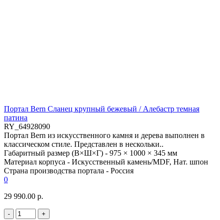
Портал Bern Сланец крупный бежевый / Алебастр темная
патина
RY_64928090
Портал Bern из искусственного камня и дерева выполнен в
классическом стиле. Представлен в нескольки..
Габаритный размер (В×Ш×Г) -
975 × 1000 × 345 мм
Материал корпуса -
Искусственный камень/MDF, Нат. шпон
Страна производства портала -
Россия
0
29 990.00 р.
-
+