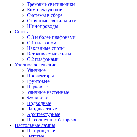
Трековые светильники
Комплектующие
Системы в сборе
Струнные светильники
Шинопроводы
Споты
С 3 и более плафонами
С 1 плафоном
Накладные споты
Встраиваемые споты
С 2 плафонами
Уличное освещение
Уличные
Прожекторы
Грунтовые
Парковые
Уличные настенные
Фонарики
Подводные
Ландшафтные
Архитектурные
На солнечных батареях
Настольные лампы
На прищепке
Детские