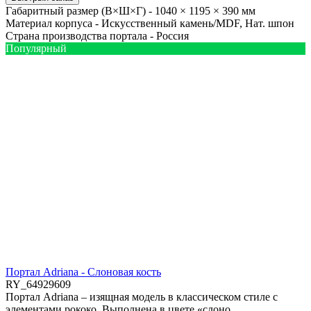
Габаритный размер (В×Ш×Г) -
1040 × 1195 × 390 мм
Материал корпуса -
Искусственный камень/MDF, Нат. шпон
Страна производства портала -
Россия
Популярный
Портал Adriana - Cлоновая кость
RY_64929609
Портал Adriana – изящная модель в классическом стиле с
элементами рококо. Выполнена в цвете «слоно..