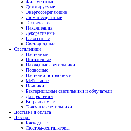
Филаментные
Диммируемые
Энергосберегающие
Люминесцентные
Технические
Накаливания
Декоративные
Галогенные
Светодиодные
Светильники
Настенные
Потолочные
Накладные светильники
Подвесные
Настенно-потолочные
Мебельные
Ночники
Бактерицидные светильники и облучатели
Для растений
Встраиваемые
Точечные светильники
Доставка и оплата
Люстры
Каскадные
Люстры-вентиляторы