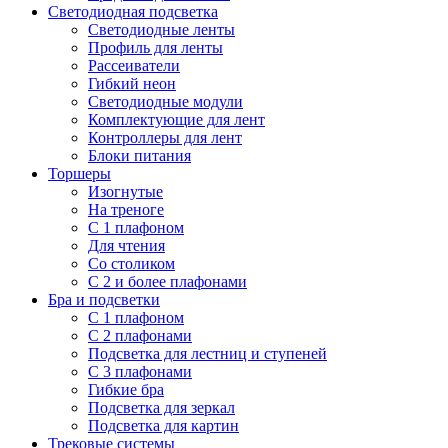
Светодиодная подсветка
Светодиодные ленты
Профиль для ленты
Рассеиватели
Гибкий неон
Светодиодные модули
Комплектующие для лент
Контроллеры для лент
Блоки питания
Торшеры
Изогнутые
На треноге
С 1 плафоном
Для чтения
Со столиком
С 2 и более плафонами
Бра и подсветки
С 1 плафоном
С 2 плафонами
Подсветка для лестниц и ступеней
С 3 плафонами
Гибкие бра
Подсветка для зеркал
Подсветка для картин
Трековые системы