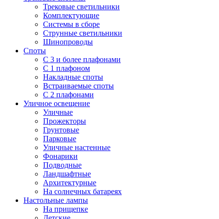
Трековые светильники
Комплектующие
Системы в сборе
Струнные светильники
Шинопроводы
Споты
С 3 и более плафонами
С 1 плафоном
Накладные споты
Встраиваемые споты
С 2 плафонами
Уличное освещение
Уличные
Прожекторы
Грунтовые
Парковые
Уличные настенные
Фонарики
Подводные
Ландшафтные
Архитектурные
На солнечных батареях
Настольные лампы
На прищепке
Детские