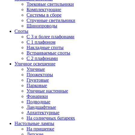
Трековые светильники
Комплектующие
Системы в сборе
Струнные светильники
Шинопроводы
Споты
С 3 и более плафонами
С 1 плафоном
Накладные споты
Встраиваемые споты
С 2 плафонами
Уличное освещение
Уличные
Прожекторы
Грунтовые
Парковые
Уличные настенные
Фонарики
Подводные
Ландшафтные
Архитектурные
На солнечных батареях
Настольные лампы
На прищепке
Детские