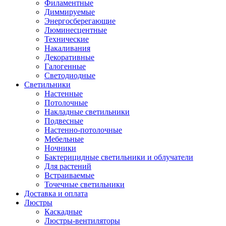
Филаментные
Диммируемые
Энергосберегающие
Люминесцентные
Технические
Накаливания
Декоративные
Галогенные
Светодиодные
Светильники
Настенные
Потолочные
Накладные светильники
Подвесные
Настенно-потолочные
Мебельные
Ночники
Бактерицидные светильники и облучатели
Для растений
Встраиваемые
Точечные светильники
Доставка и оплата
Люстры
Каскадные
Люстры-вентиляторы