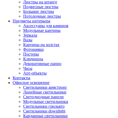
Люстры на штанге
Подвесные люстры
Большие люстры
Потолочные люстры
Предметы интерьера
Аксессуары для каминов
Модульные картины
Зеркала
Вазы
Картины на холстах
Фоторамки
Постеры
Ключницы
Декоративные панно
Часы
Арт-объекты
Контакты
Офисное освещение
Светильники армстронг
Линейные светильники
Светодиодные панели
Модульные светильники
Светильники грильято
Светильники downlight
Карданные светильники