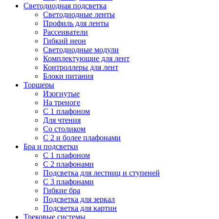
Светодиодная подсветка
Светодиодные ленты
Профиль для ленты
Рассеиватели
Гибкий неон
Светодиодные модули
Комплектующие для лент
Контроллеры для лент
Блоки питания
Торшеры
Изогнутые
На треноге
С 1 плафоном
Для чтения
Со столиком
С 2 и более плафонами
Бра и подсветки
С 1 плафоном
С 2 плафонами
Подсветка для лестниц и ступеней
С 3 плафонами
Гибкие бра
Подсветка для зеркал
Подсветка для картин
Трековые системы