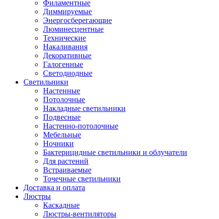
Филаментные
Диммируемые
Энергосберегающие
Люминесцентные
Технические
Накаливания
Декоративные
Галогенные
Светодиодные
Светильники
Настенные
Потолочные
Накладные светильники
Подвесные
Настенно-потолочные
Мебельные
Ночники
Бактерицидные светильники и облучатели
Для растений
Встраиваемые
Точечные светильники
Доставка и оплата
Люстры
Каскадные
Люстры-вентиляторы