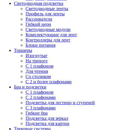
Светодиодная подсветка
Светодиодные ленты
Профиль для ленты
Рассеиватели
Гибкий неон
Светодиодные модули
Комплектующие для лент
Контроллеры для лент
Блоки питания
Торшеры
Изогнутые
На треноге
С 1 плафоном
Для чтения
Со столиком
С 2 и более плафонами
Бра и подсветки
С 1 плафоном
С 2 плафонами
Подсветка для лестниц и ступеней
С 3 плафонами
Гибкие бра
Подсветка для зеркал
Подсветка для картин
Трековые системы