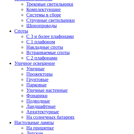
Трековые светильники
Комплектующие
Системы в сборе
Струнные светильники
Шинопроводы
Споты
С 3 и более плафонами
С 1 плафоном
Накладные споты
Встраиваемые споты
С 2 плафонами
Уличное освещение
Уличные
Прожекторы
Грунтовые
Парковые
Уличные настенные
Фонарики
Подводные
Ландшафтные
Архитектурные
На солнечных батареях
Настольные лампы
На прищепке
Детские