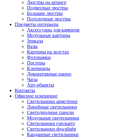
Люстры на штанге
Подвесные люстры
Большие люстры
Потолочные люстры
Предметы интерьера
Аксессуары для каминов
Модульные картины
Зеркала
Вазы
Картины на холстах
Фоторамки
Постеры
Ключницы
Декоративные панно
Часы
Арт-объекты
Контакты
Офисное освещение
Светильники армстронг
Линейные светильники
Светодиодные панели
Модульные светильники
Светильники грильято
Светильники downlight
Карданные светильники