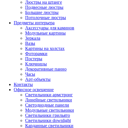
Люстры на штанге
Подвесные люстры
Большие люстры
Потолочные люстры
Предметы интерьера
Аксессуары для каминов
Модульные картины
Зеркала
Вазы
Картины на холстах
Фоторамки
Постеры
Ключницы
Декоративные панно
Часы
Арт-объекты
Контакты
Офисное освещение
Светильники армстронг
Линейные светильники
Светодиодные панели
Модульные светильники
Светильники грильято
Светильники downlight
Карданные светильники