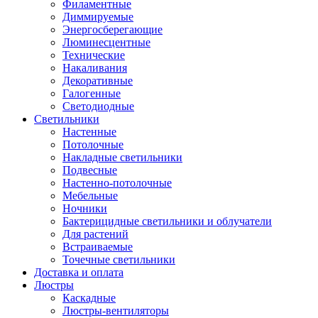
Филаментные
Диммируемые
Энергосберегающие
Люминесцентные
Технические
Накаливания
Декоративные
Галогенные
Светодиодные
Светильники
Настенные
Потолочные
Накладные светильники
Подвесные
Настенно-потолочные
Мебельные
Ночники
Бактерицидные светильники и облучатели
Для растений
Встраиваемые
Точечные светильники
Доставка и оплата
Люстры
Каскадные
Люстры-вентиляторы