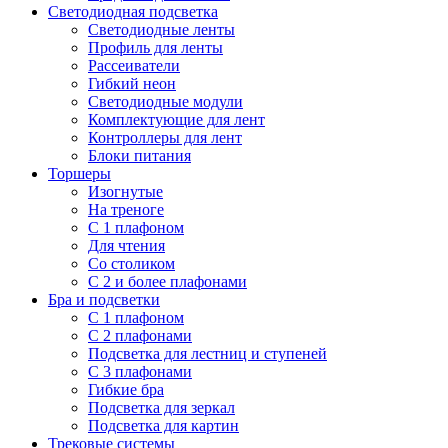
Светодиодная подсветка
Светодиодные ленты
Профиль для ленты
Рассеиватели
Гибкий неон
Светодиодные модули
Комплектующие для лент
Контроллеры для лент
Блоки питания
Торшеры
Изогнутые
На треноге
С 1 плафоном
Для чтения
Со столиком
С 2 и более плафонами
Бра и подсветки
С 1 плафоном
С 2 плафонами
Подсветка для лестниц и ступеней
С 3 плафонами
Гибкие бра
Подсветка для зеркал
Подсветка для картин
Трековые системы