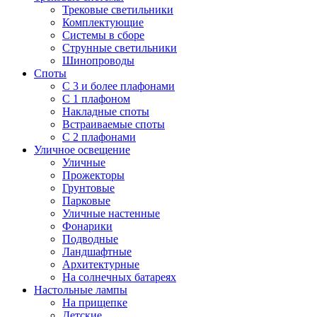
Трековые светильники
Комплектующие
Системы в сборе
Струнные светильники
Шинопроводы
Споты
С 3 и более плафонами
С 1 плафоном
Накладные споты
Встраиваемые споты
С 2 плафонами
Уличное освещение
Уличные
Прожекторы
Грунтовые
Парковые
Уличные настенные
Фонарики
Подводные
Ландшафтные
Архитектурные
На солнечных батареях
Настольные лампы
На прищепке
Детские