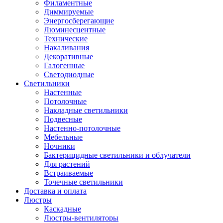
Филаментные
Диммируемые
Энергосберегающие
Люминесцентные
Технические
Накаливания
Декоративные
Галогенные
Светодиодные
Светильники
Настенные
Потолочные
Накладные светильники
Подвесные
Настенно-потолочные
Мебельные
Ночники
Бактерицидные светильники и облучатели
Для растений
Встраиваемые
Точечные светильники
Доставка и оплата
Люстры
Каскадные
Люстры-вентиляторы