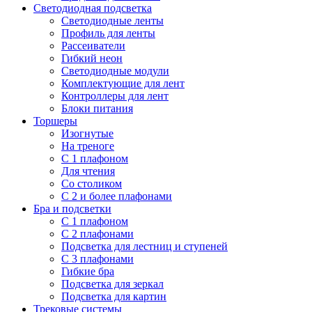
Светодиодная подсветка
Светодиодные ленты
Профиль для ленты
Рассеиватели
Гибкий неон
Светодиодные модули
Комплектующие для лент
Контроллеры для лент
Блоки питания
Торшеры
Изогнутые
На треноге
С 1 плафоном
Для чтения
Со столиком
С 2 и более плафонами
Бра и подсветки
С 1 плафоном
С 2 плафонами
Подсветка для лестниц и ступеней
С 3 плафонами
Гибкие бра
Подсветка для зеркал
Подсветка для картин
Трековые системы