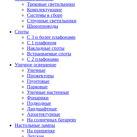
Трековые светильники
Комплектующие
Системы в сборе
Струнные светильники
Шинопроводы
Споты
С 3 и более плафонами
С 1 плафоном
Накладные споты
Встраиваемые споты
С 2 плафонами
Уличное освещение
Уличные
Прожекторы
Грунтовые
Парковые
Уличные настенные
Фонарики
Подводные
Ландшафтные
Архитектурные
На солнечных батареях
Настольные лампы
На прищепке
Детские