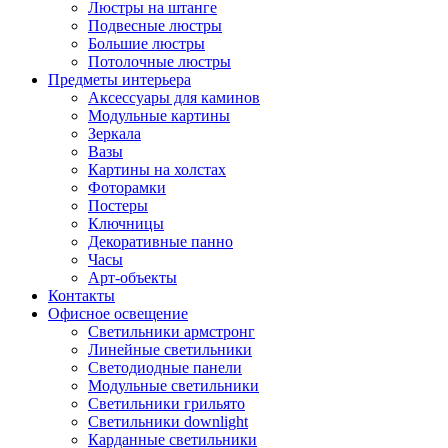
Люстры на штанге
Подвесные люстры
Большие люстры
Потолочные люстры
Предметы интерьера
Аксессуары для каминов
Модульные картины
Зеркала
Вазы
Картины на холстах
Фоторамки
Постеры
Ключницы
Декоративные панно
Часы
Арт-объекты
Контакты
Офисное освещение
Светильники армстронг
Линейные светильники
Светодиодные панели
Модульные светильники
Светильники грильято
Светильники downlight
Карданные светильники