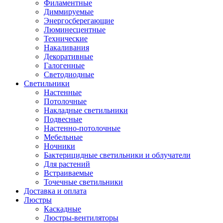
Филаментные
Диммируемые
Энергосберегающие
Люминесцентные
Технические
Накаливания
Декоративные
Галогенные
Светодиодные
Светильники
Настенные
Потолочные
Накладные светильники
Подвесные
Настенно-потолочные
Мебельные
Ночники
Бактерицидные светильники и облучатели
Для растений
Встраиваемые
Точечные светильники
Доставка и оплата
Люстры
Каскадные
Люстры-вентиляторы