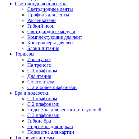
Светодиодная подсветка
Светодиодные ленты
Профиль для ленты
Рассеиватели
Гибкий неон
Светодиодные модули
Комплектующие для лент
Контроллеры для лент
Блоки питания
Торшеры
Изогнутые
На треноге
С 1 плафоном
Для чтения
Со столиком
С 2 и более плафонами
Бра и подсветки
С 1 плафоном
С 2 плафонами
Подсветка для лестниц и ступеней
С 3 плафонами
Гибкие бра
Подсветка для зеркал
Подсветка для картин
Трековые системы