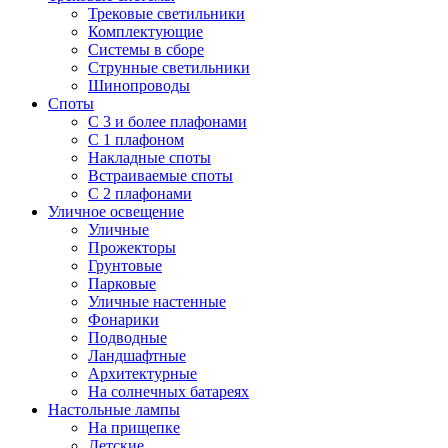
Трековые светильники
Комплектующие
Системы в сборе
Струнные светильники
Шинопроводы
Споты
С 3 и более плафонами
С 1 плафоном
Накладные споты
Встраиваемые споты
С 2 плафонами
Уличное освещение
Уличные
Прожекторы
Грунтовые
Парковые
Уличные настенные
Фонарики
Подводные
Ландшафтные
Архитектурные
На солнечных батареях
Настольные лампы
На прищепке
Детские