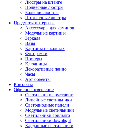
Люстры на штанге
Подвесные люстры
Большие люстры
Потолочные люстры
Предметы интерьера
Аксессуары для каминов
Модульные картины
Зеркала
Вазы
Картины на холстах
Фоторамки
Постеры
Ключницы
Декоративные панно
Часы
Арт-объекты
Контакты
Офисное освещение
Светильники армстронг
Линейные светильники
Светодиодные панели
Модульные светильники
Светильники грильято
Светильники downlight
Карданные светильники