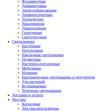
Филаментные
Диммируемые
Энергосберегающие
Люминесцентные
Технические
Накаливания
Декоративные
Галогенные
Светодиодные
Светильники
Настенные
Потолочные
Накладные светильники
Подвесные
Настенно-потолочные
Мебельные
Ночники
Бактерицидные светильники и облучатели
Для растений
Встраиваемые
Точечные светильники
Доставка и оплата
Люстры
Каскадные
Люстры-вентиляторы