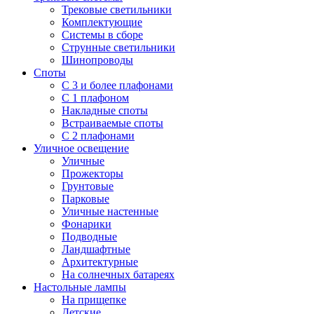
Трековые светильники
Комплектующие
Системы в сборе
Струнные светильники
Шинопроводы
Споты
С 3 и более плафонами
С 1 плафоном
Накладные споты
Встраиваемые споты
С 2 плафонами
Уличное освещение
Уличные
Прожекторы
Грунтовые
Парковые
Уличные настенные
Фонарики
Подводные
Ландшафтные
Архитектурные
На солнечных батареях
Настольные лампы
На прищепке
Детские