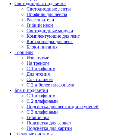
Светодиодная подсветка
Светодиодные ленты
Профиль для ленты
Рассеиватели
Гибкий неон
Светодиодные модули
Комплектующие для лент
Контроллеры для лент
Блоки питания
Торшеры
Изогнутые
На треноге
С 1 плафоном
Для чтения
Со столиком
С 2 и более плафонами
Бра и подсветки
С 1 плафоном
С 2 плафонами
Подсветка для лестниц и ступеней
С 3 плафонами
Гибкие бра
Подсветка для зеркал
Подсветка для картин
Трековые системы