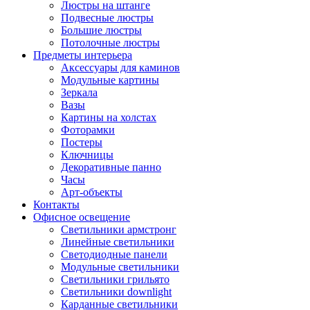
Люстры на штанге
Подвесные люстры
Большие люстры
Потолочные люстры
Предметы интерьера
Аксессуары для каминов
Модульные картины
Зеркала
Вазы
Картины на холстах
Фоторамки
Постеры
Ключницы
Декоративные панно
Часы
Арт-объекты
Контакты
Офисное освещение
Светильники армстронг
Линейные светильники
Светодиодные панели
Модульные светильники
Светильники грильято
Светильники downlight
Карданные светильники