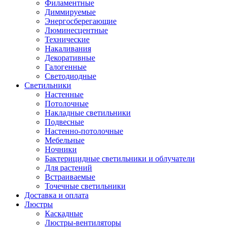
Филаментные
Диммируемые
Энергосберегающие
Люминесцентные
Технические
Накаливания
Декоративные
Галогенные
Светодиодные
Светильники
Настенные
Потолочные
Накладные светильники
Подвесные
Настенно-потолочные
Мебельные
Ночники
Бактерицидные светильники и облучатели
Для растений
Встраиваемые
Точечные светильники
Доставка и оплата
Люстры
Каскадные
Люстры-вентиляторы