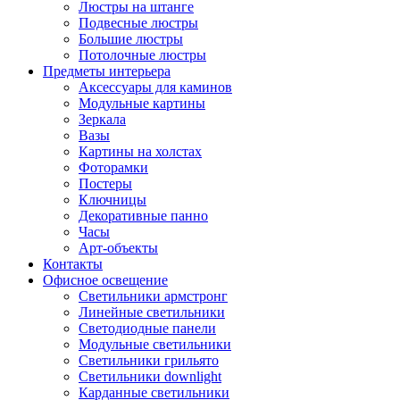
Люстры на штанге
Подвесные люстры
Большие люстры
Потолочные люстры
Предметы интерьера
Аксессуары для каминов
Модульные картины
Зеркала
Вазы
Картины на холстах
Фоторамки
Постеры
Ключницы
Декоративные панно
Часы
Арт-объекты
Контакты
Офисное освещение
Светильники армстронг
Линейные светильники
Светодиодные панели
Модульные светильники
Светильники грильято
Светильники downlight
Карданные светильники