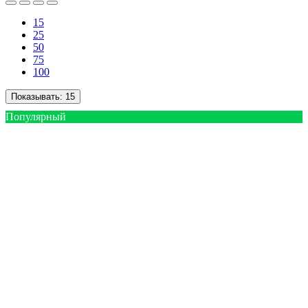
15
25
50
75
100
Показывать:
15
Популярный