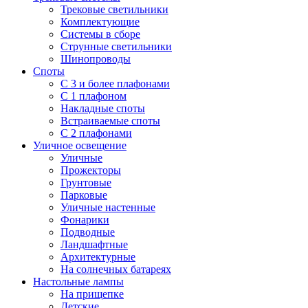
Трековые светильники
Комплектующие
Системы в сборе
Струнные светильники
Шинопроводы
Споты
С 3 и более плафонами
С 1 плафоном
Накладные споты
Встраиваемые споты
С 2 плафонами
Уличное освещение
Уличные
Прожекторы
Грунтовые
Парковые
Уличные настенные
Фонарики
Подводные
Ландшафтные
Архитектурные
На солнечных батареях
Настольные лампы
На прищепке
Детские