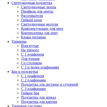
Светодиодная подсветка
Светодиодные ленты
Профиль для ленты
Рассеиватели
Гибкий неон
Светодиодные модули
Комплектующие для лент
Контроллеры для лент
Блоки питания
Торшеры
Изогнутые
На треноге
С 1 плафоном
Для чтения
Со столиком
С 2 и более плафонами
Бра и подсветки
С 1 плафоном
С 2 плафонами
Подсветка для лестниц и ступеней
С 3 плафонами
Гибкие бра
Подсветка для зеркал
Подсветка для картин
Трековые системы