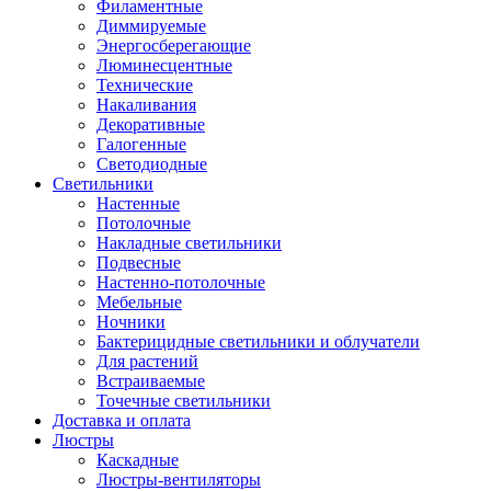
Филаментные
Диммируемые
Энергосберегающие
Люминесцентные
Технические
Накаливания
Декоративные
Галогенные
Светодиодные
Светильники
Настенные
Потолочные
Накладные светильники
Подвесные
Настенно-потолочные
Мебельные
Ночники
Бактерицидные светильники и облучатели
Для растений
Встраиваемые
Точечные светильники
Доставка и оплата
Люстры
Каскадные
Люстры-вентиляторы