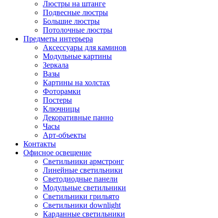
Люстры на штанге
Подвесные люстры
Большие люстры
Потолочные люстры
Предметы интерьера
Аксессуары для каминов
Модульные картины
Зеркала
Вазы
Картины на холстах
Фоторамки
Постеры
Ключницы
Декоративные панно
Часы
Арт-объекты
Контакты
Офисное освещение
Светильники армстронг
Линейные светильники
Светодиодные панели
Модульные светильники
Светильники грильято
Светильники downlight
Карданные светильники