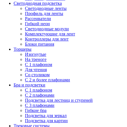
Светодиодная подсветка
Светодиодные ленты
Профиль для ленты
Рассеиватели
Гибкий неон
Светодиодные модули
Комплектующие для лент
Контроллеры для лент
Блоки питания
Торшеры
Изогнутые
На треноге
С 1 плафоном
Для чтения
Со столиком
С 2 и более плафонами
Бра и подсветки
С 1 плафоном
С 2 плафонами
Подсветка для лестниц и ступеней
С 3 плафонами
Гибкие бра
Подсветка для зеркал
Подсветка для картин
Трековые системы