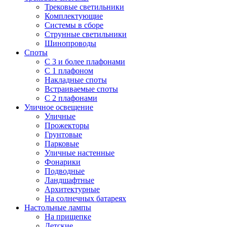
Трековые светильники
Комплектующие
Системы в сборе
Струнные светильники
Шинопроводы
Споты
С 3 и более плафонами
С 1 плафоном
Накладные споты
Встраиваемые споты
С 2 плафонами
Уличное освещение
Уличные
Прожекторы
Грунтовые
Парковые
Уличные настенные
Фонарики
Подводные
Ландшафтные
Архитектурные
На солнечных батареях
Настольные лампы
На прищепке
Детские