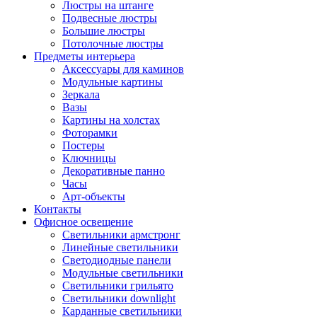
Люстры на штанге
Подвесные люстры
Большие люстры
Потолочные люстры
Предметы интерьера
Аксессуары для каминов
Модульные картины
Зеркала
Вазы
Картины на холстах
Фоторамки
Постеры
Ключницы
Декоративные панно
Часы
Арт-объекты
Контакты
Офисное освещение
Светильники армстронг
Линейные светильники
Светодиодные панели
Модульные светильники
Светильники грильято
Светильники downlight
Карданные светильники