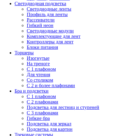
Светодиодная подсветка
Светодиодные ленты
Профиль для ленты
Рассеиватели
Гибкий неон
Светодиодные модули
Комплектующие для лент
Контроллеры для лент
Блоки питания
Торшеры
Изогнутые
На треноге
С 1 плафоном
Для чтения
Со столиком
С 2 и более плафонами
Бра и подсветки
С 1 плафоном
С 2 плафонами
Подсветка для лестниц и ступеней
С 3 плафонами
Гибкие бра
Подсветка для зеркал
Подсветка для картин
Трековые системы