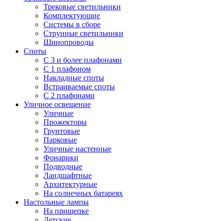
Трековые светильники
Комплектующие
Системы в сборе
Струнные светильники
Шинопроводы
Споты
С 3 и более плафонами
С 1 плафоном
Накладные споты
Встраиваемые споты
С 2 плафонами
Уличное освещение
Уличные
Прожекторы
Грунтовые
Парковые
Уличные настенные
Фонарики
Подводные
Ландшафтные
Архитектурные
На солнечных батареях
Настольные лампы
На прищепке
Детские