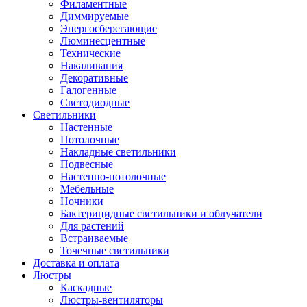
Филаментные
Диммируемые
Энергосберегающие
Люминесцентные
Технические
Накаливания
Декоративные
Галогенные
Светодиодные
Светильники
Настенные
Потолочные
Накладные светильники
Подвесные
Настенно-потолочные
Мебельные
Ночники
Бактерицидные светильники и облучатели
Для растений
Встраиваемые
Точечные светильники
Доставка и оплата
Люстры
Каскадные
Люстры-вентиляторы