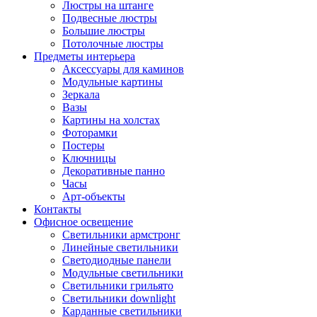
Люстры на штанге
Подвесные люстры
Большие люстры
Потолочные люстры
Предметы интерьера
Аксессуары для каминов
Модульные картины
Зеркала
Вазы
Картины на холстах
Фоторамки
Постеры
Ключницы
Декоративные панно
Часы
Арт-объекты
Контакты
Офисное освещение
Светильники армстронг
Линейные светильники
Светодиодные панели
Модульные светильники
Светильники грильято
Светильники downlight
Карданные светильники