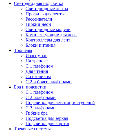
Светодиодная подсветка
Светодиодные ленты
Профиль для ленты
Рассеиватели
Гибкий неон
Светодиодные модули
Комплектующие для лент
Контроллеры для лент
Блоки питания
Торшеры
Изогнутые
На треноге
С 1 плафоном
Для чтения
Со столиком
С 2 и более плафонами
Бра и подсветки
С 1 плафоном
С 2 плафонами
Подсветка для лестниц и ступеней
С 3 плафонами
Гибкие бра
Подсветка для зеркал
Подсветка для картин
Трековые системы