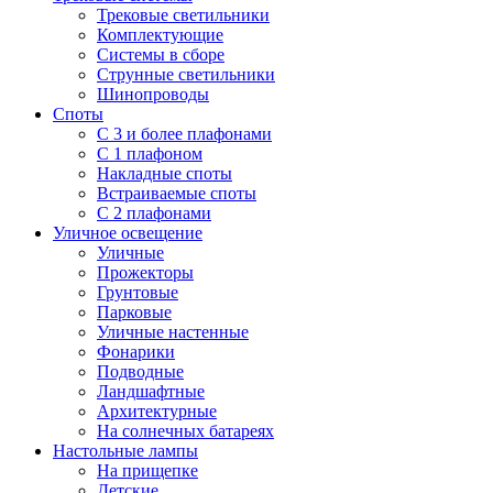
Трековые светильники
Комплектующие
Системы в сборе
Струнные светильники
Шинопроводы
Споты
С 3 и более плафонами
С 1 плафоном
Накладные споты
Встраиваемые споты
С 2 плафонами
Уличное освещение
Уличные
Прожекторы
Грунтовые
Парковые
Уличные настенные
Фонарики
Подводные
Ландшафтные
Архитектурные
На солнечных батареях
Настольные лампы
На прищепке
Детские