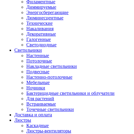
Филаментные
Диммируемые
Энергосберегающие
Люминесцентные
Технические
Накаливания
Декоративные
Галогенные
Светодиодные
Светильники
Настенные
Потолочные
Накладные светильники
Подвесные
Настенно-потолочные
Мебельные
Ночники
Бактерицидные светильники и облучатели
Для растений
Встраиваемые
Точечные светильники
Доставка и оплата
Люстры
Каскадные
Люстры-вентиляторы