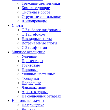
Трековые светильники
Комплектующие
Системы в сборе
Струнные светильники
Шинопроводы
Споты
С 3 и более плафонами
С 1 плафоном
Накладные споты
Встраиваемые споты
С 2 плафонами
Уличное освещение
Уличные
Прожекторы
Грунтовые
Парковые
Уличные настенные
Фонарики
Подводные
Ландшафтные
Архитектурные
На солнечных батареях
Настольные лампы
На прищепке
Детские