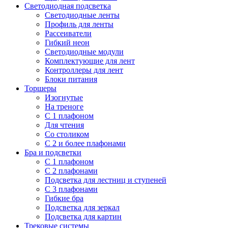
Светодиодная подсветка
Светодиодные ленты
Профиль для ленты
Рассеиватели
Гибкий неон
Светодиодные модули
Комплектующие для лент
Контроллеры для лент
Блоки питания
Торшеры
Изогнутые
На треноге
С 1 плафоном
Для чтения
Со столиком
С 2 и более плафонами
Бра и подсветки
С 1 плафоном
С 2 плафонами
Подсветка для лестниц и ступеней
С 3 плафонами
Гибкие бра
Подсветка для зеркал
Подсветка для картин
Трековые системы