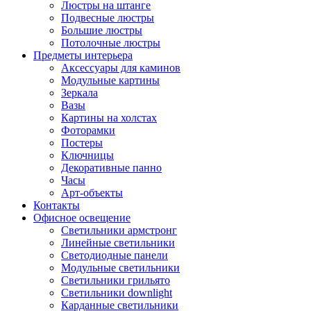
Люстры на штанге
Подвесные люстры
Большие люстры
Потолочные люстры
Предметы интерьера
Аксессуары для каминов
Модульные картины
Зеркала
Вазы
Картины на холстах
Фоторамки
Постеры
Ключницы
Декоративные панно
Часы
Арт-объекты
Контакты
Офисное освещение
Светильники армстронг
Линейные светильники
Светодиодные панели
Модульные светильники
Светильники грильято
Светильники downlight
Карданные светильники