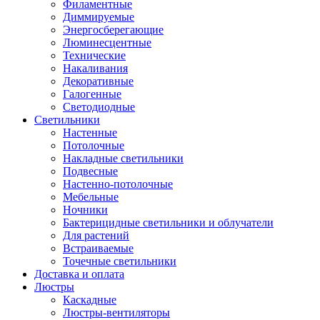
Филаментные
Диммируемые
Энергосберегающие
Люминесцентные
Технические
Накаливания
Декоративные
Галогенные
Светодиодные
Светильники
Настенные
Потолочные
Накладные светильники
Подвесные
Настенно-потолочные
Мебельные
Ночники
Бактерицидные светильники и облучатели
Для растений
Встраиваемые
Точечные светильники
Доставка и оплата
Люстры
Каскадные
Люстры-вентиляторы