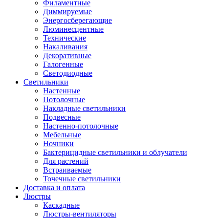
Филаментные
Диммируемые
Энергосберегающие
Люминесцентные
Технические
Накаливания
Декоративные
Галогенные
Светодиодные
Светильники
Настенные
Потолочные
Накладные светильники
Подвесные
Настенно-потолочные
Мебельные
Ночники
Бактерицидные светильники и облучатели
Для растений
Встраиваемые
Точечные светильники
Доставка и оплата
Люстры
Каскадные
Люстры-вентиляторы