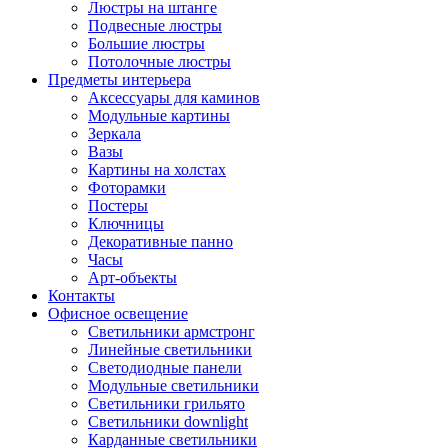
Люстры на штанге
Подвесные люстры
Большие люстры
Потолочные люстры
Предметы интерьера
Аксессуары для каминов
Модульные картины
Зеркала
Вазы
Картины на холстах
Фоторамки
Постеры
Ключницы
Декоративные панно
Часы
Арт-объекты
Контакты
Офисное освещение
Светильники армстронг
Линейные светильники
Светодиодные панели
Модульные светильники
Светильники грильято
Светильники downlight
Карданные светильники