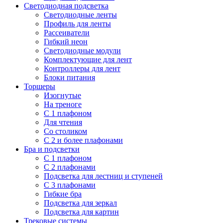
Светодиодная подсветка
Светодиодные ленты
Профиль для ленты
Рассеиватели
Гибкий неон
Светодиодные модули
Комплектующие для лент
Контроллеры для лент
Блоки питания
Торшеры
Изогнутые
На треноге
С 1 плафоном
Для чтения
Со столиком
С 2 и более плафонами
Бра и подсветки
С 1 плафоном
С 2 плафонами
Подсветка для лестниц и ступеней
С 3 плафонами
Гибкие бра
Подсветка для зеркал
Подсветка для картин
Трековые системы