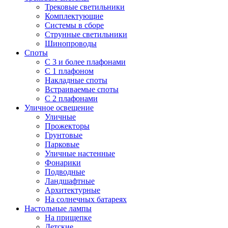
Трековые светильники
Комплектующие
Системы в сборе
Струнные светильники
Шинопроводы
Споты
С 3 и более плафонами
С 1 плафоном
Накладные споты
Встраиваемые споты
С 2 плафонами
Уличное освещение
Уличные
Прожекторы
Грунтовые
Парковые
Уличные настенные
Фонарики
Подводные
Ландшафтные
Архитектурные
На солнечных батареях
Настольные лампы
На прищепке
Детские