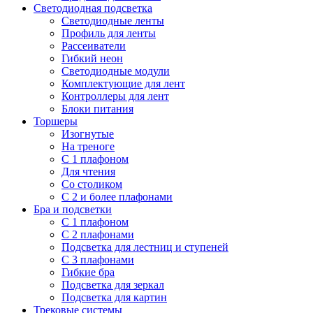
Светодиодная подсветка
Светодиодные ленты
Профиль для ленты
Рассеиватели
Гибкий неон
Светодиодные модули
Комплектующие для лент
Контроллеры для лент
Блоки питания
Торшеры
Изогнутые
На треноге
С 1 плафоном
Для чтения
Со столиком
С 2 и более плафонами
Бра и подсветки
С 1 плафоном
С 2 плафонами
Подсветка для лестниц и ступеней
С 3 плафонами
Гибкие бра
Подсветка для зеркал
Подсветка для картин
Трековые системы