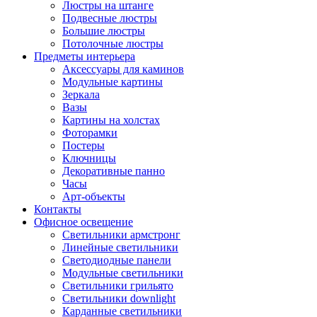
Люстры на штанге
Подвесные люстры
Большие люстры
Потолочные люстры
Предметы интерьера
Аксессуары для каминов
Модульные картины
Зеркала
Вазы
Картины на холстах
Фоторамки
Постеры
Ключницы
Декоративные панно
Часы
Арт-объекты
Контакты
Офисное освещение
Светильники армстронг
Линейные светильники
Светодиодные панели
Модульные светильники
Светильники грильято
Светильники downlight
Карданные светильники