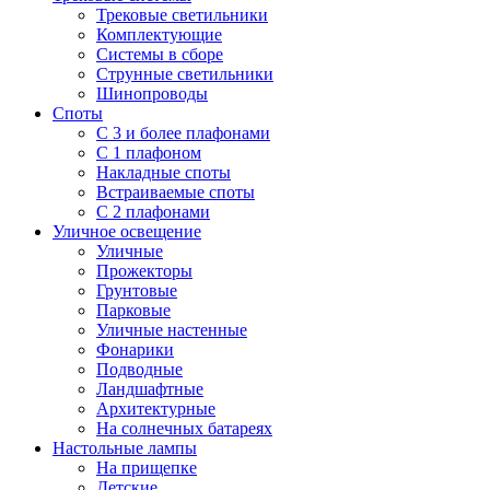
Трековые светильники
Комплектующие
Системы в сборе
Струнные светильники
Шинопроводы
Споты
С 3 и более плафонами
С 1 плафоном
Накладные споты
Встраиваемые споты
С 2 плафонами
Уличное освещение
Уличные
Прожекторы
Грунтовые
Парковые
Уличные настенные
Фонарики
Подводные
Ландшафтные
Архитектурные
На солнечных батареях
Настольные лампы
На прищепке
Детские