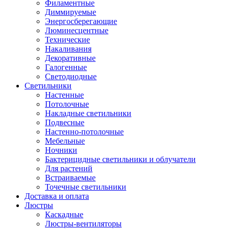
Филаментные
Диммируемые
Энергосберегающие
Люминесцентные
Технические
Накаливания
Декоративные
Галогенные
Светодиодные
Светильники
Настенные
Потолочные
Накладные светильники
Подвесные
Настенно-потолочные
Мебельные
Ночники
Бактерицидные светильники и облучатели
Для растений
Встраиваемые
Точечные светильники
Доставка и оплата
Люстры
Каскадные
Люстры-вентиляторы