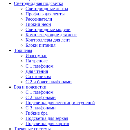
Светодиодная подсветка
Светодиодные ленты
Профиль для ленты
Рассеиватели
Гибкий неон
Светодиодные модули
Комплектующие для лент
Контроллеры для лент
Блоки питания
Торшеры
Изогнутые
На треноге
С 1 плафоном
Для чтения
Со столиком
С 2 и более плафонами
Бра и подсветки
С 1 плафоном
С 2 плафонами
Подсветка для лестниц и ступеней
С 3 плафонами
Гибкие бра
Подсветка для зеркал
Подсветка для картин
Трековые системы