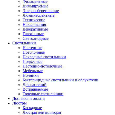
Филаментные
Диммируемые
Энергосберегающие
Люминесцентные
Технические
Накаливания
Декоративные
Галогенные
Светодиодные
Светильники
Настенные
Потолочные
Накладные светильники
Подвесные
Настенно-потолочные
Мебельные
Ночники
Бактерицидные светильники и облучатели
Для растений
Встраиваемые
Точечные светильники
Доставка и оплата
Люстры
Каскадные
Люстры-вентиляторы