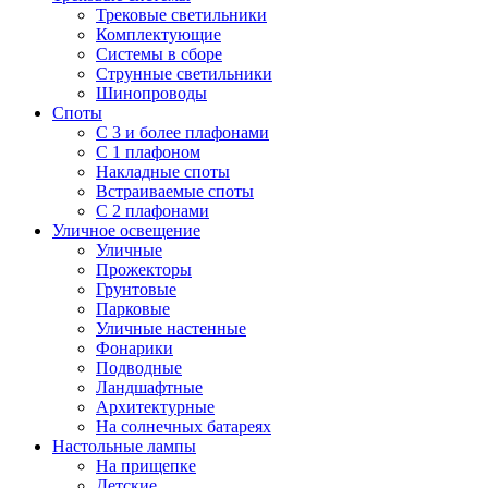
Трековые светильники
Комплектующие
Системы в сборе
Струнные светильники
Шинопроводы
Споты
С 3 и более плафонами
С 1 плафоном
Накладные споты
Встраиваемые споты
С 2 плафонами
Уличное освещение
Уличные
Прожекторы
Грунтовые
Парковые
Уличные настенные
Фонарики
Подводные
Ландшафтные
Архитектурные
На солнечных батареях
Настольные лампы
На прищепке
Детские