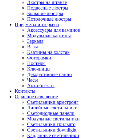
Люстры на штанге
Подвесные люстры
Большие люстры
Потолочные люстры
Предметы интерьера
Аксессуары для каминов
Модульные картины
Зеркала
Вазы
Картины на холстах
Фоторамки
Постеры
Ключницы
Декоративные панно
Часы
Арт-объекты
Контакты
Офисное освещение
Светильники армстронг
Линейные светильники
Светодиодные панели
Модульные светильники
Светильники грильято
Светильники downlight
Карданные светильники