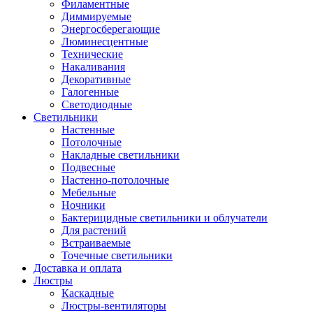
Филаментные
Диммируемые
Энергосберегающие
Люминесцентные
Технические
Накаливания
Декоративные
Галогенные
Светодиодные
Светильники
Настенные
Потолочные
Накладные светильники
Подвесные
Настенно-потолочные
Мебельные
Ночники
Бактерицидные светильники и облучатели
Для растений
Встраиваемые
Точечные светильники
Доставка и оплата
Люстры
Каскадные
Люстры-вентиляторы