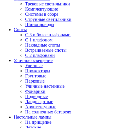
Трековые светильники
Комплектующие
Системы в сборе
Струнные светильники
Шинопроводы
Споты
С 3 и более плафонами
С 1 плафоном
Накладные споты
Встраиваемые споты
С 2 плафонами
Уличное освещение
Уличные
Прожекторы
Грунтовые
Парковые
Уличные настенные
Фонарики
Подводные
Ландшафтные
Архитектурные
На солнечных батареях
Настольные лампы
На прищепке
Детские