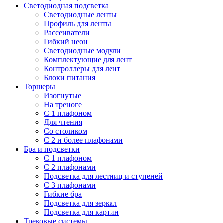
Светодиодная подсветка
Светодиодные ленты
Профиль для ленты
Рассеиватели
Гибкий неон
Светодиодные модули
Комплектующие для лент
Контроллеры для лент
Блоки питания
Торшеры
Изогнутые
На треноге
С 1 плафоном
Для чтения
Со столиком
С 2 и более плафонами
Бра и подсветки
С 1 плафоном
С 2 плафонами
Подсветка для лестниц и ступеней
С 3 плафонами
Гибкие бра
Подсветка для зеркал
Подсветка для картин
Трековые системы