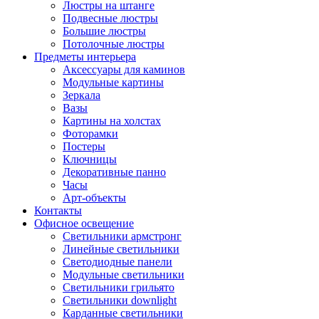
Люстры на штанге
Подвесные люстры
Большие люстры
Потолочные люстры
Предметы интерьера
Аксессуары для каминов
Модульные картины
Зеркала
Вазы
Картины на холстах
Фоторамки
Постеры
Ключницы
Декоративные панно
Часы
Арт-объекты
Контакты
Офисное освещение
Светильники армстронг
Линейные светильники
Светодиодные панели
Модульные светильники
Светильники грильято
Светильники downlight
Карданные светильники