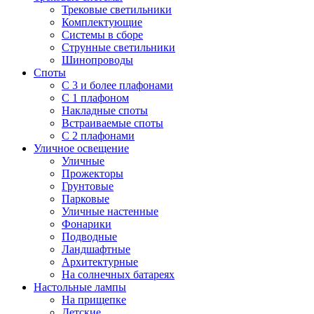
Трековые светильники
Комплектующие
Системы в сборе
Струнные светильники
Шинопроводы
Споты
С 3 и более плафонами
С 1 плафоном
Накладные споты
Встраиваемые споты
С 2 плафонами
Уличное освещение
Уличные
Прожекторы
Грунтовые
Парковые
Уличные настенные
Фонарики
Подводные
Ландшафтные
Архитектурные
На солнечных батареях
Настольные лампы
На прищепке
Детские