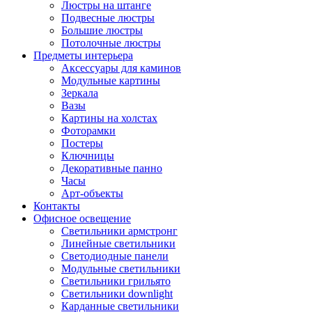
Люстры на штанге
Подвесные люстры
Большие люстры
Потолочные люстры
Предметы интерьера
Аксессуары для каминов
Модульные картины
Зеркала
Вазы
Картины на холстах
Фоторамки
Постеры
Ключницы
Декоративные панно
Часы
Арт-объекты
Контакты
Офисное освещение
Светильники армстронг
Линейные светильники
Светодиодные панели
Модульные светильники
Светильники грильято
Светильники downlight
Карданные светильники