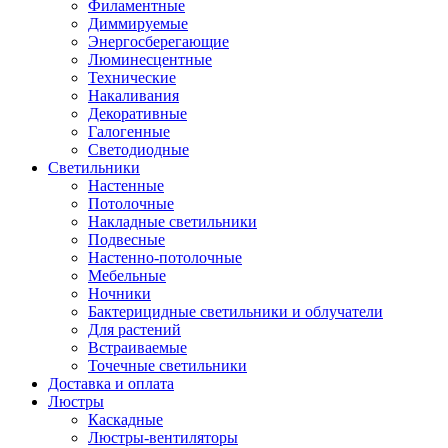
Филаментные
Диммируемые
Энергосберегающие
Люминесцентные
Технические
Накаливания
Декоративные
Галогенные
Светодиодные
Светильники
Настенные
Потолочные
Накладные светильники
Подвесные
Настенно-потолочные
Мебельные
Ночники
Бактерицидные светильники и облучатели
Для растений
Встраиваемые
Точечные светильники
Доставка и оплата
Люстры
Каскадные
Люстры-вентиляторы