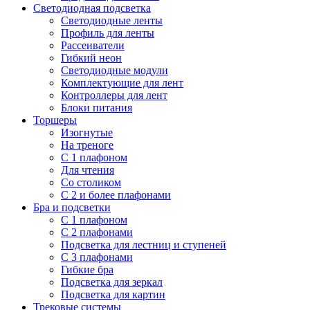
Светодиодная подсветка
Светодиодные ленты
Профиль для ленты
Рассеиватели
Гибкий неон
Светодиодные модули
Комплектующие для лент
Контроллеры для лент
Блоки питания
Торшеры
Изогнутые
На треноге
С 1 плафоном
Для чтения
Со столиком
С 2 и более плафонами
Бра и подсветки
С 1 плафоном
С 2 плафонами
Подсветка для лестниц и ступеней
С 3 плафонами
Гибкие бра
Подсветка для зеркал
Подсветка для картин
Трековые системы