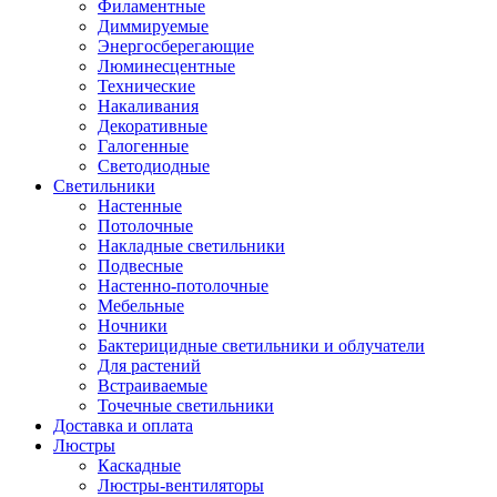
Филаментные
Диммируемые
Энергосберегающие
Люминесцентные
Технические
Накаливания
Декоративные
Галогенные
Светодиодные
Светильники
Настенные
Потолочные
Накладные светильники
Подвесные
Настенно-потолочные
Мебельные
Ночники
Бактерицидные светильники и облучатели
Для растений
Встраиваемые
Точечные светильники
Доставка и оплата
Люстры
Каскадные
Люстры-вентиляторы