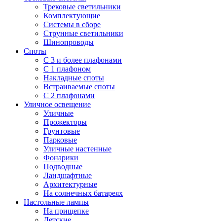
Трековые светильники
Комплектующие
Системы в сборе
Струнные светильники
Шинопроводы
Споты
С 3 и более плафонами
С 1 плафоном
Накладные споты
Встраиваемые споты
С 2 плафонами
Уличное освещение
Уличные
Прожекторы
Грунтовые
Парковые
Уличные настенные
Фонарики
Подводные
Ландшафтные
Архитектурные
На солнечных батареях
Настольные лампы
На прищепке
Детские