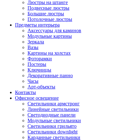
Люстры на штанге
Подвесные люстры
Большие люстры
Потолочные люстры
Предметы интерьера
Аксессуары для каминов
Модульные картины
Зеркала
Вазы
Картины на холстах
Фоторамки
Постеры
Ключницы
Декоративные панно
Часы
Арт-объекты
Контакты
Офисное освещение
Светильники армстронг
Линейные светильники
Светодиодные панели
Модульные светильники
Светильники грильято
Светильники downlight
Карданные светильники