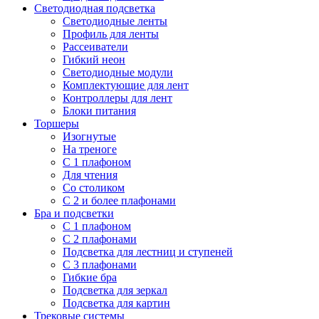
Светодиодная подсветка
Светодиодные ленты
Профиль для ленты
Рассеиватели
Гибкий неон
Светодиодные модули
Комплектующие для лент
Контроллеры для лент
Блоки питания
Торшеры
Изогнутые
На треноге
С 1 плафоном
Для чтения
Со столиком
С 2 и более плафонами
Бра и подсветки
С 1 плафоном
С 2 плафонами
Подсветка для лестниц и ступеней
С 3 плафонами
Гибкие бра
Подсветка для зеркал
Подсветка для картин
Трековые системы