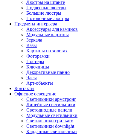
Люстры на штанге
Подвесные люстры
Большие люстры
Потолочные люстры
Предметы интерьера
Аксессуары для каминов
Модульные картины
Зеркала
Вазы
Картины на холстах
Фоторамки
Постеры
Ключницы
Декоративные панно
Часы
Арт-объекты
Контакты
Офисное освещение
Светильники армстронг
Линейные светильники
Светодиодные панели
Модульные светильники
Светильники грильято
Светильники downlight
Карданные светильники