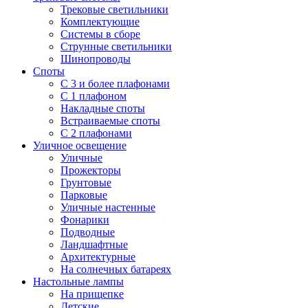
Трековые светильники
Комплектующие
Системы в сборе
Струнные светильники
Шинопроводы
Споты
С 3 и более плафонами
С 1 плафоном
Накладные споты
Встраиваемые споты
С 2 плафонами
Уличное освещение
Уличные
Прожекторы
Грунтовые
Парковые
Уличные настенные
Фонарики
Подводные
Ландшафтные
Архитектурные
На солнечных батареях
Настольные лампы
На прищепке
Детские