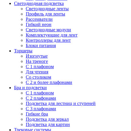
Светодиодная подсветка
Светодиодные ленты
Профиль для ленты
Рассеиватели
Гибкий неон
Светодиодные модули
Комплектующие для лент
Контроллеры для лент
Блоки питания
Торшеры
Изогнутые
На треноге
С 1 плафоном
Для чтения
Со столиком
С 2 и более плафонами
Бра и подсветки
С 1 плафоном
С 2 плафонами
Подсветка для лестниц и ступеней
С 3 плафонами
Гибкие бра
Подсветка для зеркал
Подсветка для картин
Трековые системы