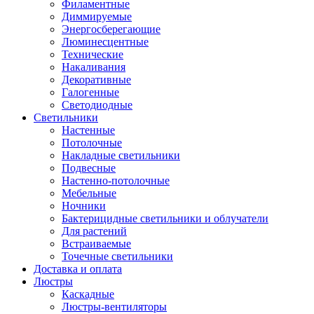
Филаментные
Диммируемые
Энергосберегающие
Люминесцентные
Технические
Накаливания
Декоративные
Галогенные
Светодиодные
Светильники
Настенные
Потолочные
Накладные светильники
Подвесные
Настенно-потолочные
Мебельные
Ночники
Бактерицидные светильники и облучатели
Для растений
Встраиваемые
Точечные светильники
Доставка и оплата
Люстры
Каскадные
Люстры-вентиляторы