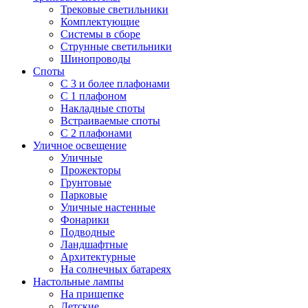
Трековые светильники
Комплектующие
Системы в сборе
Струнные светильники
Шинопроводы
Споты
С 3 и более плафонами
С 1 плафоном
Накладные споты
Встраиваемые споты
С 2 плафонами
Уличное освещение
Уличные
Прожекторы
Грунтовые
Парковые
Уличные настенные
Фонарики
Подводные
Ландшафтные
Архитектурные
На солнечных батареях
Настольные лампы
На прищепке
Детские