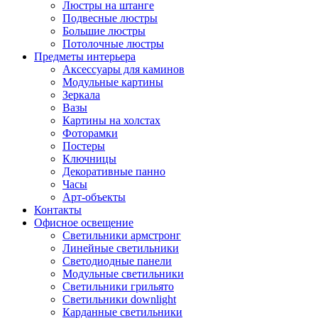
Люстры на штанге
Подвесные люстры
Большие люстры
Потолочные люстры
Предметы интерьера
Аксессуары для каминов
Модульные картины
Зеркала
Вазы
Картины на холстах
Фоторамки
Постеры
Ключницы
Декоративные панно
Часы
Арт-объекты
Контакты
Офисное освещение
Светильники армстронг
Линейные светильники
Светодиодные панели
Модульные светильники
Светильники грильято
Светильники downlight
Карданные светильники