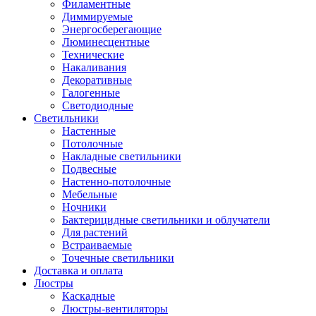
Филаментные
Диммируемые
Энергосберегающие
Люминесцентные
Технические
Накаливания
Декоративные
Галогенные
Светодиодные
Светильники
Настенные
Потолочные
Накладные светильники
Подвесные
Настенно-потолочные
Мебельные
Ночники
Бактерицидные светильники и облучатели
Для растений
Встраиваемые
Точечные светильники
Доставка и оплата
Люстры
Каскадные
Люстры-вентиляторы