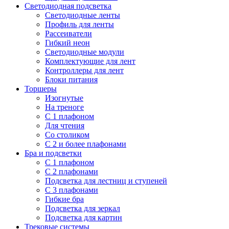
Светодиодная подсветка
Светодиодные ленты
Профиль для ленты
Рассеиватели
Гибкий неон
Светодиодные модули
Комплектующие для лент
Контроллеры для лент
Блоки питания
Торшеры
Изогнутые
На треноге
С 1 плафоном
Для чтения
Со столиком
С 2 и более плафонами
Бра и подсветки
С 1 плафоном
С 2 плафонами
Подсветка для лестниц и ступеней
С 3 плафонами
Гибкие бра
Подсветка для зеркал
Подсветка для картин
Трековые системы