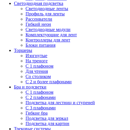
Светодиодная подсветка
Светодиодные ленты
Профиль для ленты
Рассеиватели
Гибкий неон
Светодиодные модули
Комплектующие для лент
Контроллеры для лент
Блоки питания
Торшеры
Изогнутые
На треноге
С 1 плафоном
Для чтения
Со столиком
С 2 и более плафонами
Бра и подсветки
С 1 плафоном
С 2 плафонами
Подсветка для лестниц и ступеней
С 3 плафонами
Гибкие бра
Подсветка для зеркал
Подсветка для картин
Трековые системы