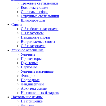
Трековые светильники
Комплектующие
Системы в сборе
Струнные светильники
Шинопроводы
Споты
С 3 и более плафонами
С 1 плафоном
Накладные споты
Встраиваемые споты
С 2 плафонами
Уличное освещение
Уличные
Прожекторы
Грунтовые
Парковые
Уличные настенные
Фонарики
Подводные
Ландшафтные
Архитектурные
На солнечных батареях
Настольные лампы
На прищепке
Детские