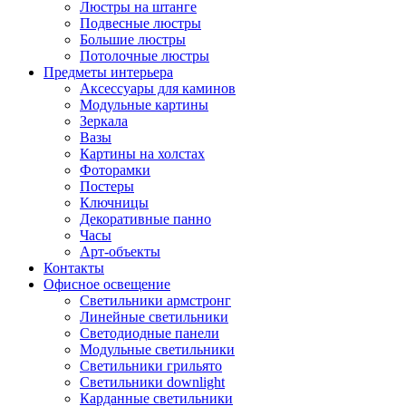
Люстры на штанге
Подвесные люстры
Большие люстры
Потолочные люстры
Предметы интерьера
Аксессуары для каминов
Модульные картины
Зеркала
Вазы
Картины на холстах
Фоторамки
Постеры
Ключницы
Декоративные панно
Часы
Арт-объекты
Контакты
Офисное освещение
Светильники армстронг
Линейные светильники
Светодиодные панели
Модульные светильники
Светильники грильято
Светильники downlight
Карданные светильники