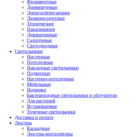
Филаментные
Диммируемые
Энергосберегающие
Люминесцентные
Технические
Накаливания
Декоративные
Галогенные
Светодиодные
Светильники
Настенные
Потолочные
Накладные светильники
Подвесные
Настенно-потолочные
Мебельные
Ночники
Бактерицидные светильники и облучатели
Для растений
Встраиваемые
Точечные светильники
Доставка и оплата
Люстры
Каскадные
Люстры-вентиляторы