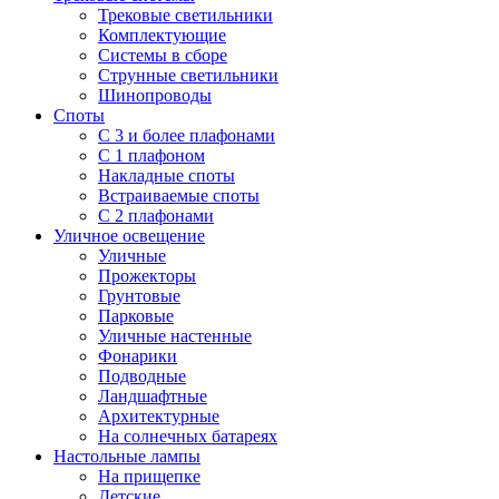
Трековые светильники
Комплектующие
Системы в сборе
Струнные светильники
Шинопроводы
Споты
С 3 и более плафонами
С 1 плафоном
Накладные споты
Встраиваемые споты
С 2 плафонами
Уличное освещение
Уличные
Прожекторы
Грунтовые
Парковые
Уличные настенные
Фонарики
Подводные
Ландшафтные
Архитектурные
На солнечных батареях
Настольные лампы
На прищепке
Детские