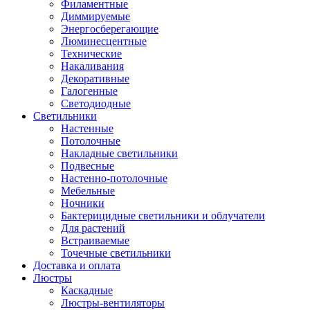
Филаментные
Диммируемые
Энергосберегающие
Люминесцентные
Технические
Накаливания
Декоративные
Галогенные
Светодиодные
Светильники
Настенные
Потолочные
Накладные светильники
Подвесные
Настенно-потолочные
Мебельные
Ночники
Бактерицидные светильники и облучатели
Для растений
Встраиваемые
Точечные светильники
Доставка и оплата
Люстры
Каскадные
Люстры-вентиляторы