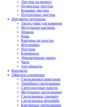
Люстры на штанге
Подвесные люстры
Большие люстры
Потолочные люстры
Предметы интерьера
Аксессуары для каминов
Модульные картины
Зеркала
Вазы
Картины на холстах
Фоторамки
Постеры
Ключницы
Декоративные панно
Часы
Арт-объекты
Контакты
Офисное освещение
Светильники армстронг
Линейные светильники
Светодиодные панели
Модульные светильники
Светильники грильято
Светильники downlight
Карданные светильники