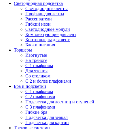
Светодиодная подсветка
Светодиодные ленты
Профиль для ленты
Рассеиватели
Гибкий неон
Светодиодные модули
Комплектующие для лент
Контроллеры для лент
Блоки питания
Торшеры
Изогнутые
На треноге
С 1 плафоном
Для чтения
Со столиком
С 2 и более плафонами
Бра и подсветки
С 1 плафоном
С 2 плафонами
Подсветка для лестниц и ступеней
С 3 плафонами
Гибкие бра
Подсветка для зеркал
Подсветка для картин
Трековые системы