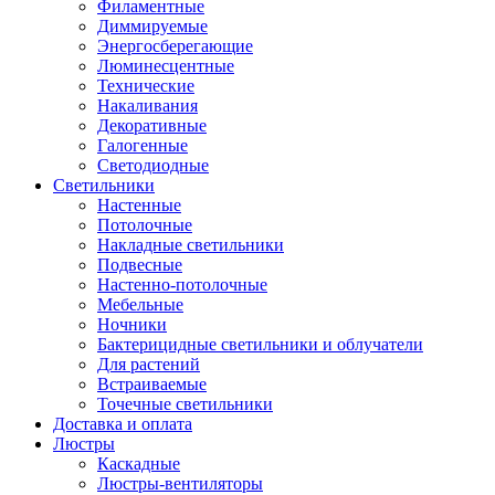
Филаментные
Диммируемые
Энергосберегающие
Люминесцентные
Технические
Накаливания
Декоративные
Галогенные
Светодиодные
Светильники
Настенные
Потолочные
Накладные светильники
Подвесные
Настенно-потолочные
Мебельные
Ночники
Бактерицидные светильники и облучатели
Для растений
Встраиваемые
Точечные светильники
Доставка и оплата
Люстры
Каскадные
Люстры-вентиляторы