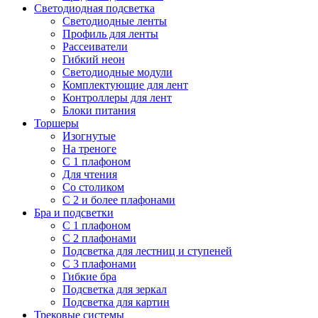
Светодиодная подсветка
Светодиодные ленты
Профиль для ленты
Рассеиватели
Гибкий неон
Светодиодные модули
Комплектующие для лент
Контроллеры для лент
Блоки питания
Торшеры
Изогнутые
На треноге
С 1 плафоном
Для чтения
Со столиком
С 2 и более плафонами
Бра и подсветки
С 1 плафоном
С 2 плафонами
Подсветка для лестниц и ступеней
С 3 плафонами
Гибкие бра
Подсветка для зеркал
Подсветка для картин
Трековые системы