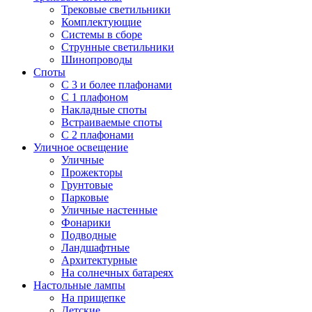
Трековые светильники
Комплектующие
Системы в сборе
Струнные светильники
Шинопроводы
Споты
С 3 и более плафонами
С 1 плафоном
Накладные споты
Встраиваемые споты
С 2 плафонами
Уличное освещение
Уличные
Прожекторы
Грунтовые
Парковые
Уличные настенные
Фонарики
Подводные
Ландшафтные
Архитектурные
На солнечных батареях
Настольные лампы
На прищепке
Детские