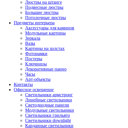
Люстры на штанге
Подвесные люстры
Большие люстры
Потолочные люстры
Предметы интерьера
Аксессуары для каминов
Модульные картины
Зеркала
Вазы
Картины на холстах
Фоторамки
Постеры
Ключницы
Декоративные панно
Часы
Арт-объекты
Контакты
Офисное освещение
Светильники армстронг
Линейные светильники
Светодиодные панели
Модульные светильники
Светильники грильято
Светильники downlight
Карданные светильники