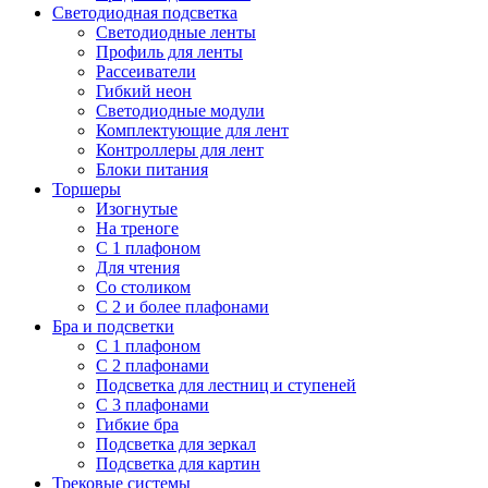
Светодиодная подсветка
Светодиодные ленты
Профиль для ленты
Рассеиватели
Гибкий неон
Светодиодные модули
Комплектующие для лент
Контроллеры для лент
Блоки питания
Торшеры
Изогнутые
На треноге
С 1 плафоном
Для чтения
Со столиком
С 2 и более плафонами
Бра и подсветки
С 1 плафоном
С 2 плафонами
Подсветка для лестниц и ступеней
С 3 плафонами
Гибкие бра
Подсветка для зеркал
Подсветка для картин
Трековые системы