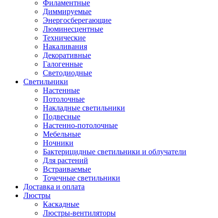
Филаментные
Диммируемые
Энергосберегающие
Люминесцентные
Технические
Накаливания
Декоративные
Галогенные
Светодиодные
Светильники
Настенные
Потолочные
Накладные светильники
Подвесные
Настенно-потолочные
Мебельные
Ночники
Бактерицидные светильники и облучатели
Для растений
Встраиваемые
Точечные светильники
Доставка и оплата
Люстры
Каскадные
Люстры-вентиляторы