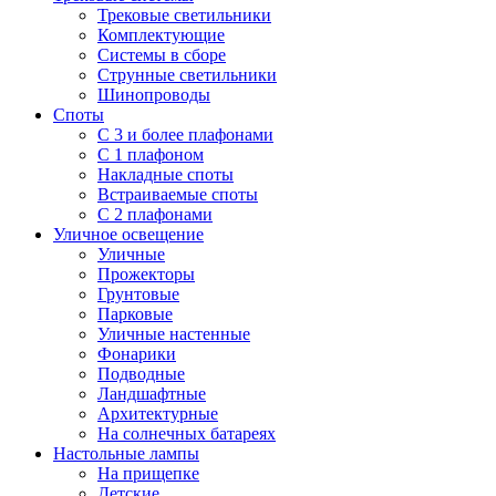
Трековые светильники
Комплектующие
Системы в сборе
Струнные светильники
Шинопроводы
Споты
С 3 и более плафонами
С 1 плафоном
Накладные споты
Встраиваемые споты
С 2 плафонами
Уличное освещение
Уличные
Прожекторы
Грунтовые
Парковые
Уличные настенные
Фонарики
Подводные
Ландшафтные
Архитектурные
На солнечных батареях
Настольные лампы
На прищепке
Детские