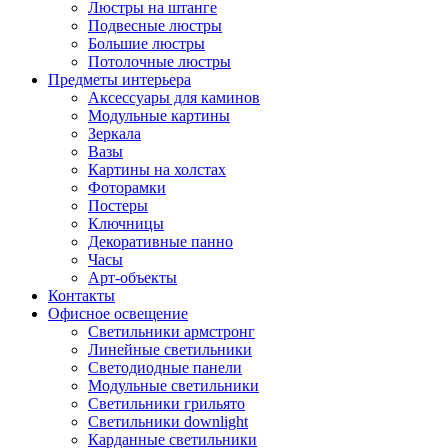
Люстры на штанге
Подвесные люстры
Большие люстры
Потолочные люстры
Предметы интерьера
Аксессуары для каминов
Модульные картины
Зеркала
Вазы
Картины на холстах
Фоторамки
Постеры
Ключницы
Декоративные панно
Часы
Арт-объекты
Контакты
Офисное освещение
Светильники армстронг
Линейные светильники
Светодиодные панели
Модульные светильники
Светильники грильято
Светильники downlight
Карданные светильники