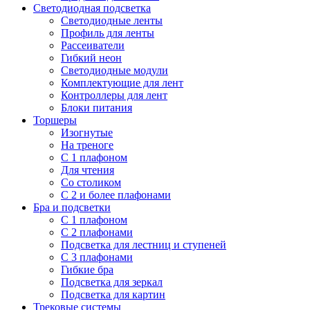
Светодиодная подсветка
Светодиодные ленты
Профиль для ленты
Рассеиватели
Гибкий неон
Светодиодные модули
Комплектующие для лент
Контроллеры для лент
Блоки питания
Торшеры
Изогнутые
На треноге
С 1 плафоном
Для чтения
Со столиком
С 2 и более плафонами
Бра и подсветки
С 1 плафоном
С 2 плафонами
Подсветка для лестниц и ступеней
С 3 плафонами
Гибкие бра
Подсветка для зеркал
Подсветка для картин
Трековые системы