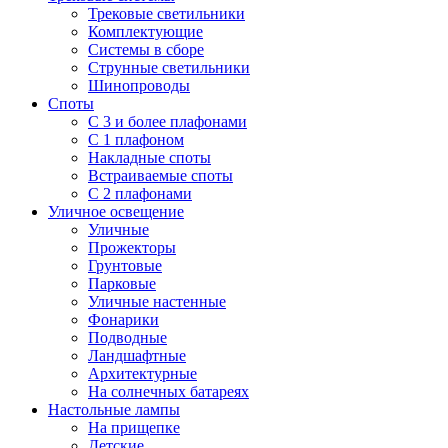
Трековые светильники
Комплектующие
Системы в сборе
Струнные светильники
Шинопроводы
Споты
С 3 и более плафонами
С 1 плафоном
Накладные споты
Встраиваемые споты
С 2 плафонами
Уличное освещение
Уличные
Прожекторы
Грунтовые
Парковые
Уличные настенные
Фонарики
Подводные
Ландшафтные
Архитектурные
На солнечных батареях
Настольные лампы
На прищепке
Детские