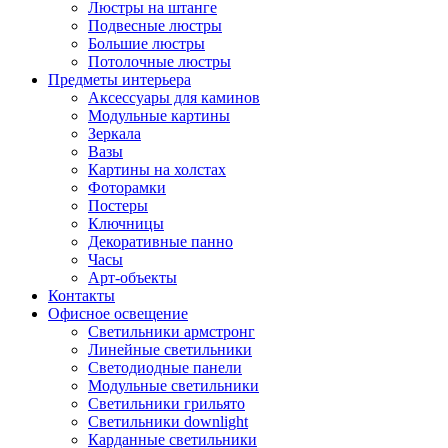
Люстры на штанге
Подвесные люстры
Большие люстры
Потолочные люстры
Предметы интерьера
Аксессуары для каминов
Модульные картины
Зеркала
Вазы
Картины на холстах
Фоторамки
Постеры
Ключницы
Декоративные панно
Часы
Арт-объекты
Контакты
Офисное освещение
Светильники армстронг
Линейные светильники
Светодиодные панели
Модульные светильники
Светильники грильято
Светильники downlight
Карданные светильники