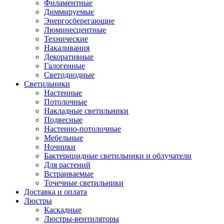
Филаментные
Диммируемые
Энергосберегающие
Люминесцентные
Технические
Накаливания
Декоративные
Галогенные
Светодиодные
Светильники
Настенные
Потолочные
Накладные светильники
Подвесные
Настенно-потолочные
Мебельные
Ночники
Бактерицидные светильники и облучатели
Для растений
Встраиваемые
Точечные светильники
Доставка и оплата
Люстры
Каскадные
Люстры-вентиляторы