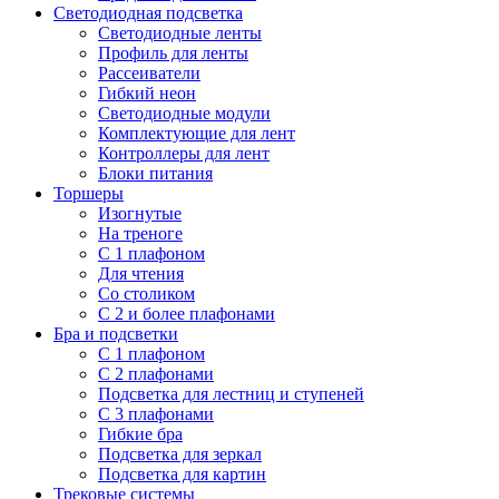
Светодиодная подсветка
Светодиодные ленты
Профиль для ленты
Рассеиватели
Гибкий неон
Светодиодные модули
Комплектующие для лент
Контроллеры для лент
Блоки питания
Торшеры
Изогнутые
На треноге
С 1 плафоном
Для чтения
Со столиком
С 2 и более плафонами
Бра и подсветки
С 1 плафоном
С 2 плафонами
Подсветка для лестниц и ступеней
С 3 плафонами
Гибкие бра
Подсветка для зеркал
Подсветка для картин
Трековые системы