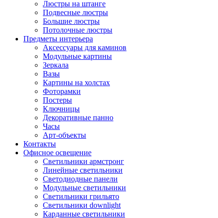
Люстры на штанге
Подвесные люстры
Большие люстры
Потолочные люстры
Предметы интерьера
Аксессуары для каминов
Модульные картины
Зеркала
Вазы
Картины на холстах
Фоторамки
Постеры
Ключницы
Декоративные панно
Часы
Арт-объекты
Контакты
Офисное освещение
Светильники армстронг
Линейные светильники
Светодиодные панели
Модульные светильники
Светильники грильято
Светильники downlight
Карданные светильники