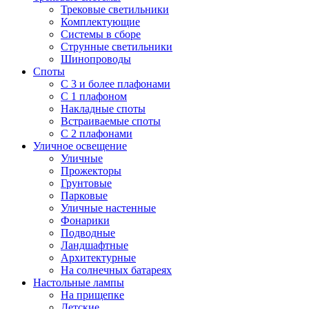
Трековые светильники
Комплектующие
Системы в сборе
Струнные светильники
Шинопроводы
Споты
С 3 и более плафонами
С 1 плафоном
Накладные споты
Встраиваемые споты
С 2 плафонами
Уличное освещение
Уличные
Прожекторы
Грунтовые
Парковые
Уличные настенные
Фонарики
Подводные
Ландшафтные
Архитектурные
На солнечных батареях
Настольные лампы
На прищепке
Детские