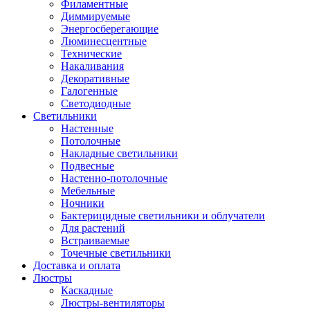
Филаментные
Диммируемые
Энергосберегающие
Люминесцентные
Технические
Накаливания
Декоративные
Галогенные
Светодиодные
Светильники
Настенные
Потолочные
Накладные светильники
Подвесные
Настенно-потолочные
Мебельные
Ночники
Бактерицидные светильники и облучатели
Для растений
Встраиваемые
Точечные светильники
Доставка и оплата
Люстры
Каскадные
Люстры-вентиляторы