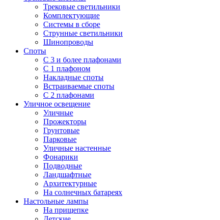
Трековые светильники
Комплектующие
Системы в сборе
Струнные светильники
Шинопроводы
Споты
С 3 и более плафонами
С 1 плафоном
Накладные споты
Встраиваемые споты
С 2 плафонами
Уличное освещение
Уличные
Прожекторы
Грунтовые
Парковые
Уличные настенные
Фонарики
Подводные
Ландшафтные
Архитектурные
На солнечных батареях
Настольные лампы
На прищепке
Детские