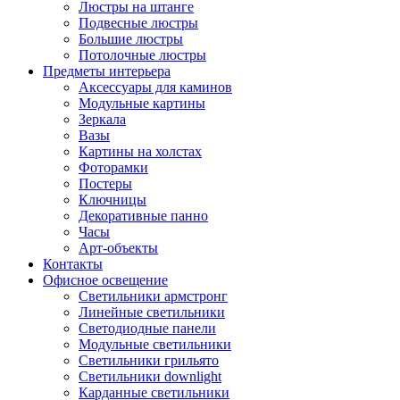
Люстры на штанге
Подвесные люстры
Большие люстры
Потолочные люстры
Предметы интерьера
Аксессуары для каминов
Модульные картины
Зеркала
Вазы
Картины на холстах
Фоторамки
Постеры
Ключницы
Декоративные панно
Часы
Арт-объекты
Контакты
Офисное освещение
Светильники армстронг
Линейные светильники
Светодиодные панели
Модульные светильники
Светильники грильято
Светильники downlight
Карданные светильники