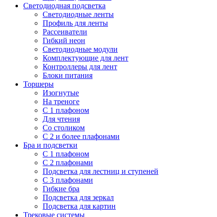
Светодиодная подсветка
Светодиодные ленты
Профиль для ленты
Рассеиватели
Гибкий неон
Светодиодные модули
Комплектующие для лент
Контроллеры для лент
Блоки питания
Торшеры
Изогнутые
На треноге
С 1 плафоном
Для чтения
Со столиком
С 2 и более плафонами
Бра и подсветки
С 1 плафоном
С 2 плафонами
Подсветка для лестниц и ступеней
С 3 плафонами
Гибкие бра
Подсветка для зеркал
Подсветка для картин
Трековые системы