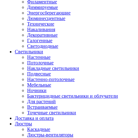
Филаментные
Диммируемые
Энергосберегающие
Люминесцентные
Технические
Накаливания
Декоративные
Галогенные
Светодиодные
Светильники
Настенные
Потолочные
Накладные светильники
Подвесные
Настенно-потолочные
Мебельные
Ночники
Бактерицидные светильники и облучатели
Для растений
Встраиваемые
Точечные светильники
Доставка и оплата
Люстры
Каскадные
Люстры-вентиляторы