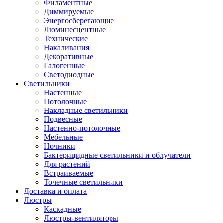
Филаментные
Диммируемые
Энергосберегающие
Люминесцентные
Технические
Накаливания
Декоративные
Галогенные
Светодиодные
Светильники
Настенные
Потолочные
Накладные светильники
Подвесные
Настенно-потолочные
Мебельные
Ночники
Бактерицидные светильники и облучатели
Для растений
Встраиваемые
Точечные светильники
Доставка и оплата
Люстры
Каскадные
Люстры-вентиляторы