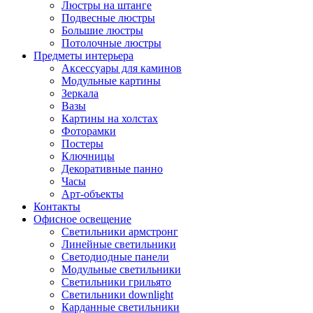
Люстры на штанге
Подвесные люстры
Большие люстры
Потолочные люстры
Предметы интерьера
Аксессуары для каминов
Модульные картины
Зеркала
Вазы
Картины на холстах
Фоторамки
Постеры
Ключницы
Декоративные панно
Часы
Арт-объекты
Контакты
Офисное освещение
Светильники армстронг
Линейные светильники
Светодиодные панели
Модульные светильники
Светильники грильято
Светильники downlight
Карданные светильники