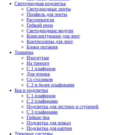
Светодиодная подсветка
Светодиодные ленты
Профиль для ленты
Рассеиватели
Гибкий неон
Светодиодные модули
Комплектующие для лент
Контроллеры для лент
Блоки питания
Торшеры
Изогнутые
На треноге
С 1 плафоном
Для чтения
Со столиком
С 2 и более плафонами
Бра и подсветки
С 1 плафоном
С 2 плафонами
Подсветка для лестниц и ступеней
С 3 плафонами
Гибкие бра
Подсветка для зеркал
Подсветка для картин
Трековые системы