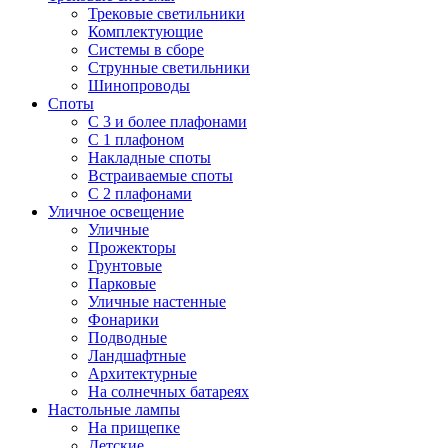
Трековые светильники
Комплектующие
Системы в сборе
Струнные светильники
Шинопроводы
Споты
С 3 и более плафонами
С 1 плафоном
Накладные споты
Встраиваемые споты
С 2 плафонами
Уличное освещение
Уличные
Прожекторы
Грунтовые
Парковые
Уличные настенные
Фонарики
Подводные
Ландшафтные
Архитектурные
На солнечных батареях
Настольные лампы
На прищепке
Детские