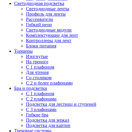
Светодиодная подсветка
Светодиодные ленты
Профиль для ленты
Рассеиватели
Гибкий неон
Светодиодные модули
Комплектующие для лент
Контроллеры для лент
Блоки питания
Торшеры
Изогнутые
На треноге
С 1 плафоном
Для чтения
Со столиком
С 2 и более плафонами
Бра и подсветки
С 1 плафоном
С 2 плафонами
Подсветка для лестниц и ступеней
С 3 плафонами
Гибкие бра
Подсветка для зеркал
Подсветка для картин
Трековые системы