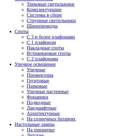
Трековые светильники
Комплектующие
Системы в сборе
Струнные светильники
Шинопроводы
Споты
С 3 и более плафонами
С 1 плафоном
Накладные споты
Встраиваемые споты
С 2 плафонами
Уличное освещение
Уличные
Прожекторы
Грунтовые
Парковые
Уличные настенные
Фонарики
Подводные
Ландшафтные
Архитектурные
На солнечных батареях
Настольные лампы
На прищепке
Детские