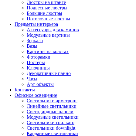
Люстры на штанге
Подвесные люстры
Большие люстры
Потолочные люстры
Предметы интерьера
Аксессуары для каминов
Модульные картины
Зеркала
Вазы
Картины на холстах
Фоторамки
Постеры
Ключницы
Декоративные панно
Часы
Арт-объекты
Контакты
Офисное освещение
Светильники армстронг
Линейные светильники
Светодиодные панели
Модульные светильники
Светильники грильято
Светильники downlight
Карданные светильники