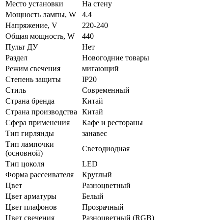
Место установки
На стену
Мощность лампы, W
4.4
Напряжение, V
220-240
Общая мощность, W
440
Пульт ДУ
Нет
Раздел
Новогодние товары
Режим свечения
мигающий
Степень защиты
IP20
Стиль
Современный
Страна бренда
Китай
Страна производства
Китай
Сфера применения
Кафе и рестораны
Тип гирлянды
занавес
Тип лампочки
Светодиодная
(основной)
Тип цоколя
LED
Форма рассеивателя
Круглый
Цвет
Разноцветный
Цвет арматуры
Белый
Цвет плафонов
Прозрачный
Цвет свечения
Разноцветный (RGB)