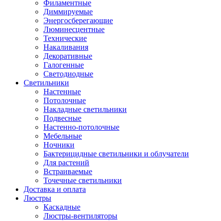
Филаментные
Диммируемые
Энергосберегающие
Люминесцентные
Технические
Накаливания
Декоративные
Галогенные
Светодиодные
Светильники
Настенные
Потолочные
Накладные светильники
Подвесные
Настенно-потолочные
Мебельные
Ночники
Бактерицидные светильники и облучатели
Для растений
Встраиваемые
Точечные светильники
Доставка и оплата
Люстры
Каскадные
Люстры-вентиляторы