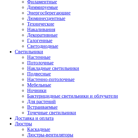
Филаментные
Диммируемые
Энергосберегающие
Люминесцентные
Технические
Накаливания
Декоративные
Галогенные
Светодиодные
Светильники
Настенные
Потолочные
Накладные светильники
Подвесные
Настенно-потолочные
Мебельные
Ночники
Бактерицидные светильники и облучатели
Для растений
Встраиваемые
Точечные светильники
Доставка и оплата
Люстры
Каскадные
Люстры-вентиляторы