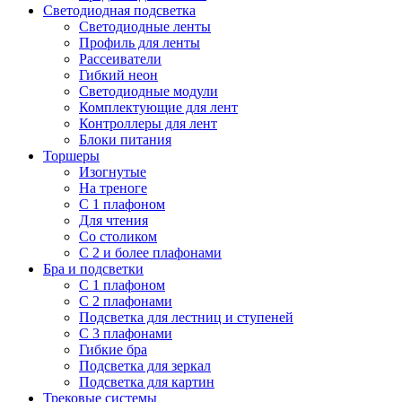
Светодиодная подсветка
Светодиодные ленты
Профиль для ленты
Рассеиватели
Гибкий неон
Светодиодные модули
Комплектующие для лент
Контроллеры для лент
Блоки питания
Торшеры
Изогнутые
На треноге
С 1 плафоном
Для чтения
Со столиком
С 2 и более плафонами
Бра и подсветки
С 1 плафоном
С 2 плафонами
Подсветка для лестниц и ступеней
С 3 плафонами
Гибкие бра
Подсветка для зеркал
Подсветка для картин
Трековые системы