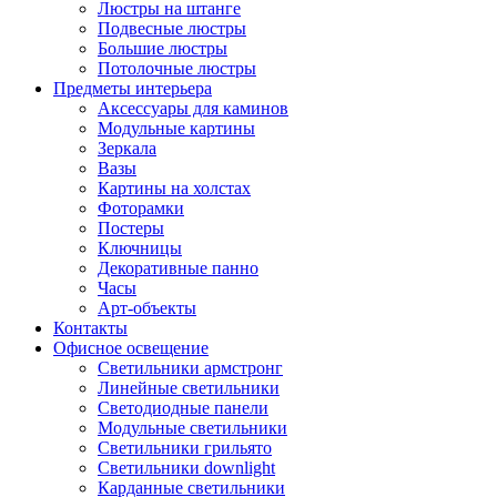
Люстры на штанге
Подвесные люстры
Большие люстры
Потолочные люстры
Предметы интерьера
Аксессуары для каминов
Модульные картины
Зеркала
Вазы
Картины на холстах
Фоторамки
Постеры
Ключницы
Декоративные панно
Часы
Арт-объекты
Контакты
Офисное освещение
Светильники армстронг
Линейные светильники
Светодиодные панели
Модульные светильники
Светильники грильято
Светильники downlight
Карданные светильники