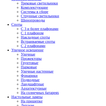
Трековые светильники
Комплектующие
Системы в сборе
Струнные светильники
Шинопроводы
Споты
С 3 и более плафонами
С 1 плафоном
Накладные споты
Встраиваемые споты
С 2 плафонами
Уличное освещение
Уличные
Прожекторы
Грунтовые
Парковые
Уличные настенные
Фонарики
Подводные
Ландшафтные
Архитектурные
На солнечных батареях
Настольные лампы
На прищепке
Детские